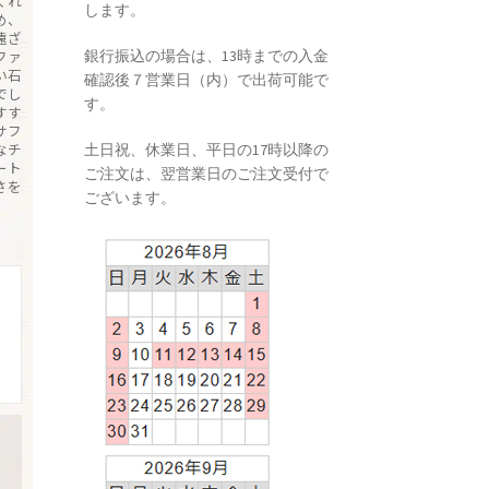
くれ
します。
め、
遠ざ
銀行振込の場合は、13時までの入金
ファ
い石
確認後７営業日（内）で出荷可能で
でし
す。
すす
サフ
なチ
土日祝、休業日、平日の17時以降の
ート
ご注文は、翌営業日のご注文受付で
さを
ございます。