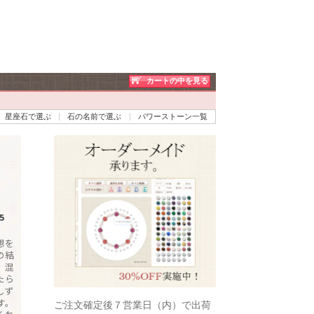
カートの中を見る
星座石で選ぶ
石の名前で選ぶ
パワーストーン一覧
5
想を
の結
、混
たら
しず
す。
ご注文確定後７営業日（内）で出荷