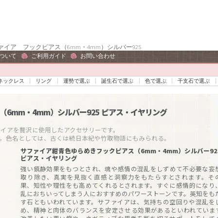
イア フックピアス（6mm・4mm）シルバー925
ついて
ご利用ガイド
お問い合わせ
ネックレス
リング
運勢で選ぶ
誕生石で選ぶ
色で選ぶ
干支石で選ぶ
6mm・4mm）シルバー925
ピアス・イヤリング
アを贅沢に使用したアクセサリーです。

色。色名としては、古くは続日本紀や竹取物語にもみられる。
サファイア紺青色ゆらめきフックピアス（6mm・4mm）シルバー92
ピアス・イヤリング
強い鎮静効果をもつとされ、魂や感情の混乱をしずめて不必要な妄
取り除き、真実を見抜く直感と洞察力をもたらすとされます。そ
果、知性や理性をも高めてくれるとされます。すぐに感情的になり
乱におちいってしまう人におすすめのパワーストーンです。英知をも
す石ともいわれています。サファイアは、気持ちの空回りや混乱を
め、精神と肉体のバランスを安定させる効果があるといわれていま