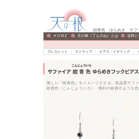
ナ
コ
ビ
ン
ゲ
テ
紺青色 ゆらめき サファ
ー
ン
ＨＯＭＥ
天の根（てんのね）とは
送料に
シ
ツ
ョ
へ
ブレスレット
ストラップ
ピアス・イヤリング
ン
ス
へ
キ
こんじょういろ
サファイア
紺青色
ゆらめきフックピアス（
ス
ッ
キ
プ
美しい「紺青色」をイメージさせる、高品質サファイ
紺青色（こんじょういろ）…顔料の紺青のような
ッ
プ