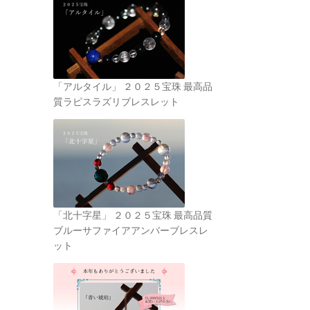
「アルタイル」 ２０２５宝珠 最高品
質ラピスラズリブレスレット
「北十字星」 ２０２５宝珠 最高品質
ブルーサファイアアンバーブレスレ
ット