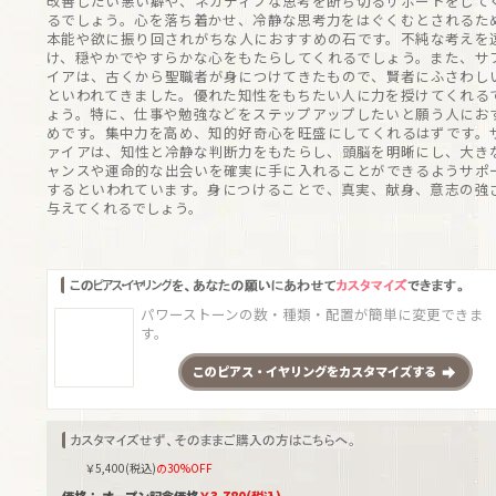
改善したい悪い癖や、ネガティブな思考を断ち切るサポートをして
るでしょう。心を落ち着かせ、冷静な思考力をはぐくむとされるた
本能や欲に振り回されがちな人におすすめの石です。不純な考えを
け、穏やかでやすらかな心をもたらしてくれるでしょう。また、サ
イアは、古くから聖職者が身につけてきたもので、賢者にふさわし
といわれてきました。優れた知性をもちたい人に力を授けてくれる
ょう。特に、仕事や勉強などをステップアップしたいと願う人にお
めです。集中力を高め、知的好奇心を旺盛にしてくれるはずです。
ァイアは、知性と冷静な判断力をもたらし、頭脳を明晰にし、大き
ャンスや運命的な出会いを確実に手に入れることができるようサポ
するといわれています。身につけることで、真実、献身、意志の強
与えてくれるでしょう。
パワーストーンの数・種類・配置が簡単に変更できま
す。
この
ピアス・イヤリング
をカスタマイズする
￥
5,400
(税込)
の30%OFF