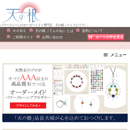
ナ
コ
ビ
ン
ゲ
テ
ー
ン
パワーストーンのオーダーメイド専門店 天の根（リトスピリア） |
ＨＯＭＥ
天の根（てんのね）とは
送料について
シ
ツ
ご利用ガイド
お問い合わせ
カートの中を見る
ョ
へ
ン
ス
へ
キ
メニュー
ス
ッ
ブレスレット
ストラップ
キ
プ
ピアス・イヤリング
ネックレス
ッ
リング
運勢で選ぶ
プ
誕生石で選ぶ
色で選ぶ
干支石で選ぶ
星座石で選ぶ
石の名前で選ぶ
パワーストーン一覧