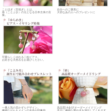
ことほぎ（言祝ぎ）とは、
自分へのご褒美に
寿（ことぶき）の元となる日本古来の言
大切なあの人へのプレゼントに
葉。
可愛らしくゆれる二粒ピアス。
お好きな天然石をお選びください。
一番人気の花かずらデザイン。
高品質14金GFオーダーメイドリング
繊細ながらもメインの水晶が印象的。
手元に繊細な華やぎを演出してくれます