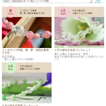
インカローズ特集。愛、夢、情熱を象徴
４月の誕生石水晶ブレスレット
する石。
新たな風に心洗われる「卯月」
宝石言葉は
始まりの春を思わせる美しい水晶ブレスレ
「新しい愛とロマンの到来」
ット
５月の誕生石翡翠ブレスレット