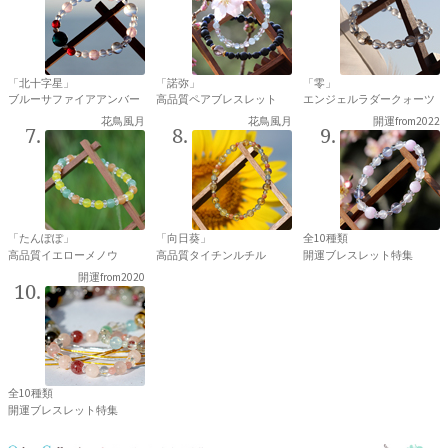
「北十字星」
「諾弥」
「零」
ブルーサファイアアンバー
高品質ペアブレスレット
エンジェルラダークォーツ
花鳥風月
花鳥風月
開運from2022
「たんぽぽ」
「向日葵」
全10種類
高品質イエローメノウ
高品質タイチンルチル
開運ブレスレット特集
開運from2020
全10種類
開運ブレスレット特集