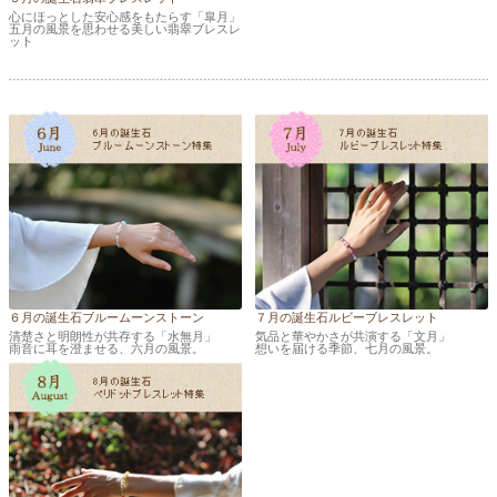
心にほっとした安心感をもたらす「皐月」
五月の風景を思わせる美しい翡翠ブレスレ
ット
６月の誕生石ブルームーンストーン
７月の誕生石ルビーブレスレット
清楚さと明朗性が共存する「水無月」
気品と華やかさが共演する「文月」
雨音に耳を澄ませる、六月の風景。
想いを届ける季節、七月の風景。