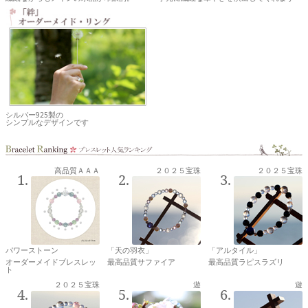
シルバー925製の
シンプルなデザインです
高品質ＡＡＡ
２０２５宝珠
２０２５宝珠
パワーストーン
「天の羽衣」
「アルタイル」
オーダーメイドブレスレッ
最高品質サファイア
最高品質ラピスラズリ
ト
２０２５宝珠
遊
遊