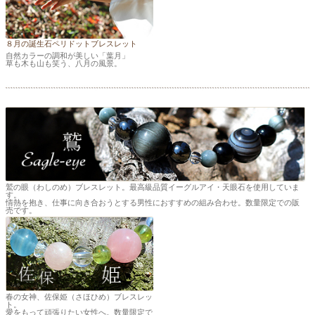
８月の誕生石ペリドットブレスレット
自然カラーの調和が美しい「葉月」
草も木も山も笑う、八月の風景。
鷲の眼（わしのめ）ブレスレット。最高級品質イーグルアイ・天眼石を使用していま
す。
情熱を抱き、仕事に向き合おうとする男性におすすめの組み合わせ。数量限定での販
売です。
春の女神、佐保姫（さほひめ）ブレスレッ
ト。
愛をもって頑張りたい女性へ。数量限定で