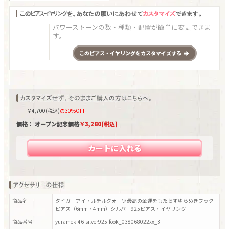
パワーストーンの数・種類・配置が簡単に変更できま
す。
この
ピアス・イヤリング
をカスタマイズする
￥
4,700
(税込)
の30%OFF
価格： オープン記念価格
￥
3,280
(税込)
カートに入れる
商品名
タイガーアイ・ルチルクォーツ最高の金運をもたらすゆらめきフック
ピアス（6mm・4mm）シルバー925ピアス・イヤリング
商品番号
yurameki46-silver925-fook_038068022xx_3