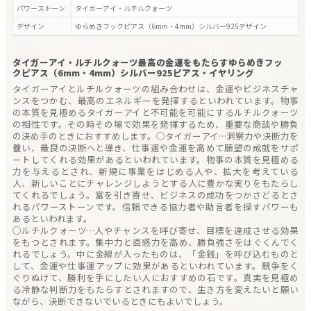
パワーストーン
タイガーアイ・ルチルクォーツ
デザイン
ゆらめきフックピアス（6mm・4mm）シルバー925
デザイン
タイガーアイ・ルチルクォーツ最高の金運をもたらすゆらめきフッ
クピアス（6mm・4mm）シルバー925ピアス・イヤリング
タイガーアイとルチルクォーツの組み合わせは、金運やビジネスチャ
ンスをつかむ、最高のエネルギーを発揮するといわれています。物事
の本質を見極めるタイガーアイと不可能を可能にするルチルクォーツ
の相性です。その時その場で効果を発揮するため、重要な商談や勝負
の決め手のときにおすすめします。○タイガーアイ…洞察力や決断力を
養い、最良の決断へと導き、仕事運や金運を高めて願望の成就をサポ
ートしてくれる効果があるといわれています。物事の本質を見極める
力を与えるとされ、新規に事業をはじめる人や、拡大を考えている
人、新しいことにチャレンジしようとする人に豊かな実りをもたらし
てくれるでしょう。富を引き寄せ、ビジネスの成功をつかさどるとさ
れるパワーストーンです。信頼できる協力者や助言者を探すパワーも
あるといわれます。
○ルチルクォーツ…人やチャンスを呼び寄せ、目標を達成させる効果
をもつとされます。集中力と直感力を高め、勝負強さをはぐくんでく
れるでしょう。中に金線が入ったものは、「金銭」を呼び込むものと
して、金運や仕事運アップに効果があるといわれています。競争をく
ぐりぬけて、勝利を手にしたい人におすすめの石です。真実を見極め
る冷静な判断力をもたらすとされますので、生き方を変えたいと願い
ながら、決断できないでいるときにもよいでしょう。