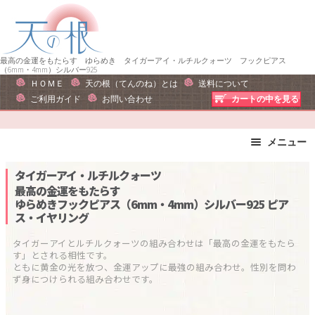
ナ
コ
ビ
ン
ゲ
テ
ー
ン
最高の金運をもたらす ゆらめき タイガーアイ・ルチルクォーツ フックピアス
（6mm・4mm）シルバー925
シ
ツ
ＨＯＭＥ
天の根（てんのね）とは
送料について
ョ
へ
ご利用ガイド
お問い合わせ
カートの中を見る
ン
ス
へ
キ
メニュー
ス
ッ
キ
プ
ブレスレット
ストラップ
タイガーアイ・ルチルクォーツ
ッ
ピアス・イヤリング
ネックレス
最高の金運をもたらす
プ
ゆらめきフックピアス（6mm・4mm）シルバー925
ピア
リング
運勢で選ぶ
ス・イヤリング
誕生石で選ぶ
色で選ぶ
タイガーアイとルチルクォーツの組み合わせは「最高の金運をもたら
干支石で選ぶ
星座石で選ぶ
す」とされる相性です。

ともに黄金の光を放つ、金運アップに最強の組み合わせ。性別を問わ
石の名前で選ぶ
パワーストーン一覧
ず身につけられる組み合わせです。