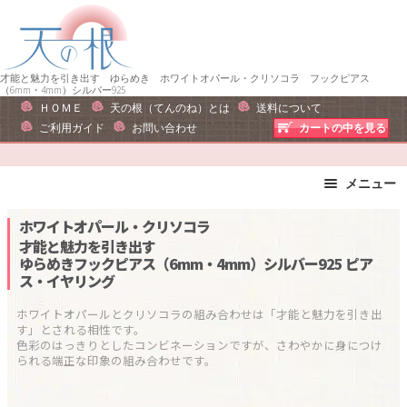
ナ
コ
ビ
ン
ゲ
テ
ー
ン
才能と魅力を引き出す ゆらめき ホワイトオパール・クリソコラ フックピアス
（6mm・4mm）シルバー925
シ
ツ
ＨＯＭＥ
天の根（てんのね）とは
送料について
ョ
へ
ご利用ガイド
お問い合わせ
カートの中を見る
ン
ス
へ
キ
メニュー
ス
ッ
キ
プ
ブレスレット
ストラップ
ホワイトオパール・クリソコラ
ッ
ピアス・イヤリング
ネックレス
才能と魅力を引き出す
プ
ゆらめきフックピアス（6mm・4mm）シルバー925
ピア
リング
運勢で選ぶ
ス・イヤリング
誕生石で選ぶ
色で選ぶ
ホワイトオパールとクリソコラの組み合わせは「才能と魅力を引き出
干支石で選ぶ
星座石で選ぶ
す」とされる相性です。

色彩のはっきりとしたコンビネーションですが、さわやかに身につけ
石の名前で選ぶ
パワーストーン一覧
られる端正な印象の組み合わせです。