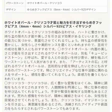
パワーストーン
ホワイトオパール・クリソコラ
デザイン
ゆらめきフックピアス（6mm・4mm）シルバー925
デザイン
ホワイトオパール・クリソコラ才能と魅力を引き出すゆらめきフッ
クピアス（6mm・4mm）シルバー925ピアス・イヤリング
ホワイトオパールとクリソコラの組み合わせは、ハートに働きかけ、
持ち主の隠れた才能や美しさを引き出す効果があるといいます。本来
の能力に気づかせ、表面化させてくれるでしょう。持ち主の感受性を
豊かにし、女性らしさや美的センスを磨くといわれますので、芸術で
の成功を願う人にもおすすめです。○ホワイトオパール…内面の美し
さと才能を引き出すとされるホワイトオパールは、別名「キューピッ
ドストーン」と呼ばれ、愛する人との出会いを呼び寄せ、縁を結ぶパ
ワーストーンとして人気があります。また、「アーティストの石」と呼
ばれるホワイトオパールは、芸術的な才能を伸ばしたいときにもおす
すめのパワーストーンです。特にクリエイティブな仕事や活動に携わる
人をサポートし、感性を磨いてくれるでしょう。直感力を養うともい
われています。
○クリソコラ…クリソコラは、広く豊かな愛情をはぐくみ、精神に調
和をもたらすとされますので、人間関係を円滑にし、特に仕事の成功
を呼び込んでくれるでしょう。不安や緊張を緩和する効果もあるとさ
れます。荒れた感情をやわらげ、精神に繊細さをはぐくみ、女性性を
目覚めさせてくれるでしょう。また、クリソコラは、イマジネーショ
ンを引き出し、美意識を高めるとされ、洗練されたアイディアや創造
力をもたらすとされるパワーストーンでもあります。