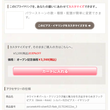
パワーストーンの数・種類・配置が簡単に変更できま
す。
この
ピアス・イヤリング
をカスタマイズする
￥
5,100
(税込)
の30%OFF
価格： オープン記念価格
￥
3,560
(税込)
カートに入れる
商品名
ホワイトオパール・クリソコラ才能と魅力を引き出すゆらめきフック
ピアス（6mm・4mm）シルバー925ピアス・イヤリング
商品番号
yurameki46-silver925-fook_017024022xx_3