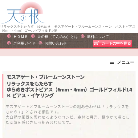
ナ
コ
ビ
ン
ゲ
テ
ー
ン
リラックスをもたらす ゆらめき モスアゲート・ブルームーンストーン ポストピアス
（6mm・4mm）ゴールドフィルド14Ｋ
シ
ツ
ＨＯＭＥ
天の根（てんのね）とは
送料について
ョ
へ
ご利用ガイド
お問い合わせ
カートの中を見る
ン
ス
へ
キ
メニュー
ス
ッ
キ
プ
ブレスレット
ストラップ
モスアゲート・ブルームーンストーン
ッ
ピアス・イヤリング
ネックレス
リラックスをもたらす
プ
ゆらめきポストピアス（6mm・4mm）ゴールドフィルド14
リング
運勢で選ぶ
Ｋ
ピアス・イヤリング
誕生石で選ぶ
色で選ぶ
モスアゲートとブルームーンストーンの組み合わせは「リラックスを
干支石で選ぶ
星座石で選ぶ
もたらす」とされる相性です。

大自然の風景を思わせるようなコンビ。森林と月光。穏やかで凛とし
石の名前で選ぶ
パワーストーン一覧
た空気を感じさせる組み合わせです。