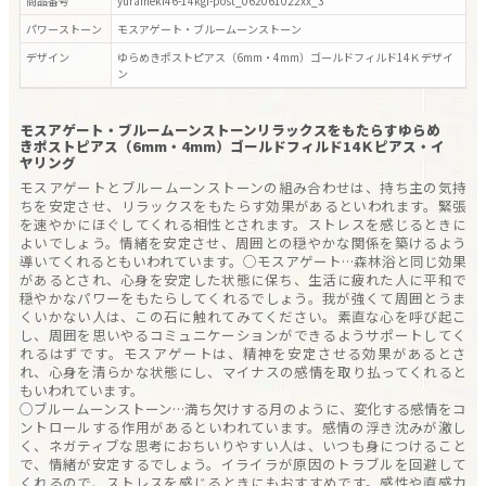
商品番号
yurameki46-14kgf-post_062061022xx_3
パワーストーン
モスアゲート・ブルームーンストーン
デザイン
ゆらめきポストピアス（6mm・4mm）ゴールドフィルド14Ｋ
デザイ
ン
モスアゲート・ブルームーンストーンリラックスをもたらすゆらめ
きポストピアス（6mm・4mm）ゴールドフィルド14Ｋピアス・イ
ヤリング
モスアゲートとブルームーンストーンの組み合わせは、持ち主の気持
ちを安定させ、リラックスをもたらす効果があるといわれます。緊張
を速やかにほぐしてくれる相性とされます。ストレスを感じるときに
よいでしょう。情緒を安定させ、周囲との穏やかな関係を築けるよう
導いてくれるともいわれています。○モスアゲート…森林浴と同じ効果
があるとされ、心身を安定した状態に保ち、生活に疲れた人に平和で
穏やかなパワーをもたらしてくれるでしょう。我が強くて周囲とうま
くいかない人は、この石に触れてみてください。素直な心を呼び起こ
し、周囲を思いやるコミュニケーションができるようサポートしてく
れるはずです。モスアゲートは、精神を安定させる効果があるとさ
れ、心身を清らかな状態にし、マイナスの感情を取り払ってくれると
もいわれています。
○ブルームーンストーン…満ち欠けする月のように、変化する感情をコ
ントロールする作用があるといわれています。感情の浮き沈みが激し
く、ネガティブな思考におちいりやすい人は、いつも身につけること
で、情緒が安定するでしょう。イライラが原因のトラブルを回避して
くれるので、ストレスを感じるときにもおすすめです。感性や直感力