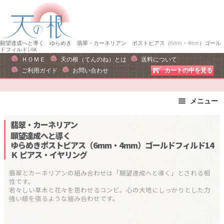
ナ
コ
ビ
ン
ゲ
テ
ー
ン
願望達成へと導く ゆらめき 翡翠・カーネリアン ポストピアス（6mm・4mm）ゴール
ドフィルド14Ｋ
シ
ツ
ＨＯＭＥ
天の根（てんのね）とは
送料について
ョ
へ
ご利用ガイド
お問い合わせ
カートの中を見る
ン
ス
へ
キ
メニュー
ス
ッ
キ
プ
ブレスレット
ストラップ
翡翠・カーネリアン
ッ
ピアス・イヤリング
ネックレス
願望達成へと導く
プ
ゆらめきポストピアス（6mm・4mm）ゴールドフィルド14
リング
運勢で選ぶ
Ｋ
ピアス・イヤリング
誕生石で選ぶ
色で選ぶ
翡翠とカーネリアンの組み合わせは「願望達成へと導く」とされる相
干支石で選ぶ
星座石で選ぶ
性です。

若々しい草木と花々を思わせるコンビ。心の大地にしっかりとした力
石の名前で選ぶ
パワーストーン一覧
強い根を張るような組み合わせです。