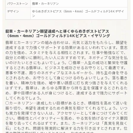
パワーストーン
翡翠・カーネリアン
デザイン
ゆらめきポストピアス（6mm・4mm）ゴールドフィルド14Ｋ
デザイ
ン
翡翠・カーネリアン願望達成へと導くゆらめきポストピアス
（6mm・4mm）ゴールドフィルド14Ｋピアス・イヤリング
翡翠とカーネリアンの組み合わせは、元気と活力をもたらし、願望を
達成するまで力強くサポートする効果があるといわれています。意志
の力を強め、スタミナを与える相性とされます。仕事や勉強などで、
自分との戦いに勝利したい人におすすめです。ネガティブな気分を払
いのけたいときにもよいでしょう。○翡翠…人生の成功と繁栄を守護
するとされる翡翠は、ビジネスを成功させるお守りとして最適です。
悪事や不運、周りのネガティブなエネルギーから、持ち主の身を守る
とされるため、お守りとして身につけるのもよいでしょう。落ち着き
を養い、精神力を強め、嘘や悪い誘惑に打ち克つ強さを与えてくれる
はずです。翡翠は、あらゆる障害から持ち主を保護するとされるた
め、夢や目標がある人が身につけると、達成するまで強力にサポート
してくれるでしょう。
○カーネリアン…達成したい目標があるとき、積極性を高めて迷いを
振り切り、希望を達成するための勇気を授けてくれるでしょう。いつ
も実力を発揮できない人は、アクセサリーとして身につけてみてくだ
さい。積極性とバイタリティーを高め、やる気を妨げるマイナス要因
を取り去ってくれるはずです。また、カーネリアンは「真実を見抜く
石」ともされ、問題を現実的に解決する力を引き出すとされます。仕