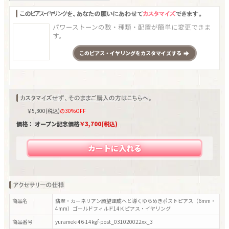
パワーストーンの数・種類・配置が簡単に変更できま
す。
この
ピアス・イヤリング
をカスタマイズする
￥
5,300
(税込)
の30%OFF
価格： オープン記念価格
￥
3,700
(税込)
カートに入れる
商品名
翡翠・カーネリアン願望達成へと導くゆらめきポストピアス（6mm・
4mm）ゴールドフィルド14Ｋピアス・イヤリング
商品番号
yurameki46-14kgf-post_031020022xx_3