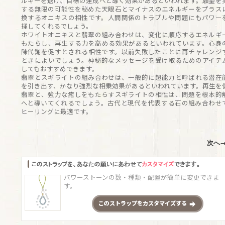
ルギーを退け、目標の達成へと導く効果があるといわれます。願望を
する無限の可能性を秘めた天眼石とマイナスのエネルギーをプラス
換するオニキスの相性です。人間関係のトラブルや問題にもパワー
揮してくれるでしょう。
ホワイトオニキスと翡翠の組み合わせは、変化に順応するエネルギ
もたらし、再生する力を高める効果があるといわれています。心身
陳代謝を促すとされる相性です。以前失敗したことに再チャレンジ
ときによいでしょう。神秘的なメッセージを受け取るためのアイテ
してもおすすめできます。
翡翠とスギライトの組み合わせは、一般的に超能力と呼ばれる潜在
を引き出す、かなり強烈な相乗効果があるといわれています。再生を
翡翠と、強力な癒しをもたらすスギライトの相性は、問題を根本的
へと導いてくれるでしょう。古代と現代を代表する石の組み合わせ
ヒーリングに最適です。
次へ
パワーストーンの数・種類・配置が簡単に変更できま
す。
この
ストラップ
をカスタマイズする