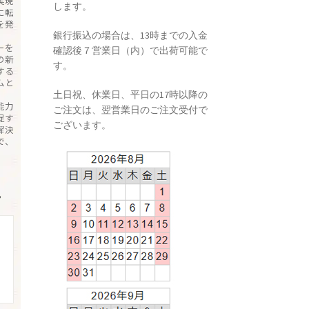
実現
します。
に転
を発
銀行振込の場合は、13時までの入金
ーを
確認後７営業日（内）で出荷可能で
の新
す。
する
ムと
土日祝、休業日、平日の17時以降の
能力
ご注文は、翌営業日のご注文受付で
促す
ございます。
解決
で、
→