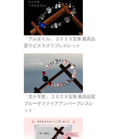
「アルタイル」 ２０２５宝珠 最高品
質ラピスラズリブレスレット
「北十字星」 ２０２５宝珠 最高品質
ブルーサファイアアンバーブレスレ
ット