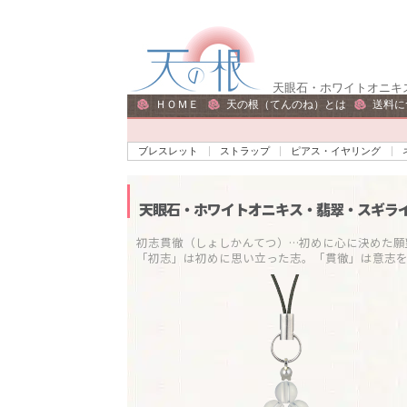
ナ
コ
ビ
ン
ゲ
テ
天眼石・ホワイトオニキ
ー
ン
ＨＯＭＥ
天の根（てんのね）とは
送料に
シ
ツ
ョ
へ
ブレスレット
ストラップ
ピアス・イヤリング
ン
ス
へ
キ
天眼石・ホワイトオニキス・翡翠・スギラ
ス
ッ
キ
プ
初志貫徹（しょしかんてつ）…初めに心に決めた願望
「初志」は初めに思い立った志。「貫徹」は意志
ッ
プ