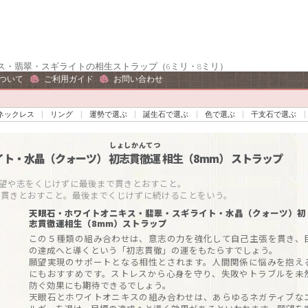
ス・翡翠・スギライトの相生ストラップ（6ミリ・8ミリ）
ついて
ご利用ガイド
お問い合わせ
ネックレス
リング
運勢で選ぶ
誕生石で選ぶ
色で選ぶ
干支石で選ぶ
しょしかんてつ
イト・水晶（クォーツ）
初志貫徹運
相生（8mm）
ストラップ
や志をくじけずに最後まで貫きとおすこと。

を貫きとおすこと。最後までくじけずに続けることをいう。
天眼石・ホワイトオニキス・翡翠・スギライト・水晶（クォーツ）初
志貫徹運相生（8mm）ストラップ
この５種類の組み合わせは、意志の力を強化して自己主張を貫き、
の達成へと導くという「初志貫徹」の運をもたらすでしょう。
願望実現のサポートとなる相性とされます。人間関係に悩みを抱え
にもおすすめです。ストレスから心身を守り、失敗やトラブルを未
防ぐ効果にも期待できるでしょう。
天眼石とホワイトオニキスの組み合わせは、あらゆるネガティブな