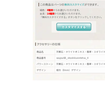
紐色：
8種類
からお選びいただけます。
金具：
16種類
からお選びいただけます。
「無料カスタマイズする」ボタンをクリックしてください。
カスタマイズする
商品名
天眼石・ホワイトオニキス・翡翠・スギライト
商品番号
soujou68_shoshikanntetsu_4
パワーストーン
天眼石・ホワイトオニキス・翡翠・スギライ
デザイン
相生（8mm）
デザイン