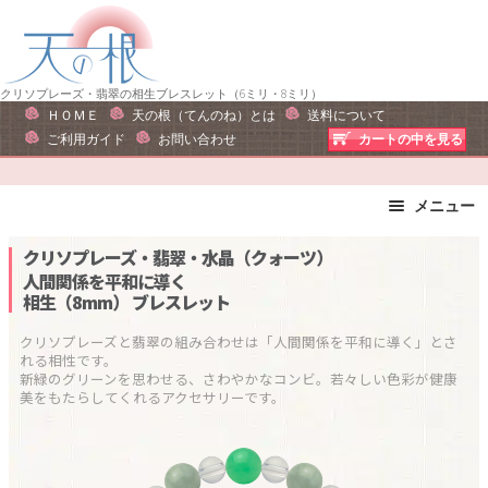
ナ
コ
ビ
ン
ゲ
テ
ー
ン
クリソプレーズ・翡翠の相生ブレスレット（6ミリ・8ミリ）
ＨＯＭＥ
天の根（てんのね）とは
送料について
シ
ツ
ご利用ガイド
お問い合わせ
カートの中を見る
ョ
へ
ン
ス
へ
キ
メニュー
ス
ッ
ブレスレット
ストラップ
クリソプレーズ・翡翠・水晶（クォーツ）
キ
プ
ピアス・イヤリング
ネックレス
人間関係を平和に導く
ッ
相生（8mm）
ブレスレット
リング
運勢で選ぶ
プ
誕生石で選ぶ
色で選ぶ
クリソプレーズと翡翠の組み合わせは「人間関係を平和に導く」とさ
れる相性です。

干支石で選ぶ
星座石で選ぶ
新緑のグリーンを思わせる、さわやかなコンビ。若々しい色彩が健康
石の名前で選ぶ
パワーストーン一覧