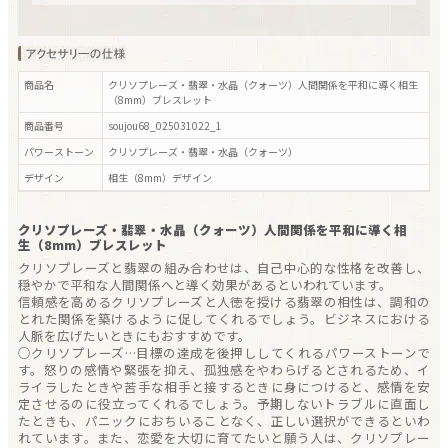
商品名
クリソプレーズ・翡翠・水晶（クォーツ）人間関係を平和に導く相生
（8mm）ブレスレット
商品番号
soujou68_025031022_1
パワーストーン
クリソプレーズ・翡翠・水晶（クォーツ）
デザイン
相生（8mm）
デザイン
クリソプレーズ・翡翠・水晶（クォーツ）人間関係を平和に導く相
生（8mm）ブレスレット
クリソプレーズと翡翠の組み合わせは、自己中心的な性格を改善し、
穏やかで平和な人間関係へと導く効果があるといわれています。
信頼感を高めるクリソプレーズと人徳を授ける翡翠の相性は、調和の
とれた関係を築けるように促してくれるでしょう。ビジネスにおける
人脈を広げたいときにもおすすめです。
○クリソプレーズ…目標の達成を後押ししてくれるパワーストーンで
す。怒りの感情や緊張を抑え、孤独感をやわらげるとされるため、イ
ライラしたときや苦手な相手と接するときに身につけると、感情を安
定させるのに役立ってくれるでしょう。予期しないトラブルに直面し
たときも、パニックにおちいることなく、正しい選択ができるといわ
れています。また、恋愛を大切に育てたいと願う人は、クリソプレー