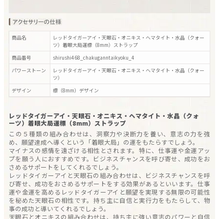
商品名
レッドタイガーアイ・天眼石・オニキス・ヘマタイト・水晶（クォー
ツ）着眼大局運標（8mm）ストラップ
商品番号
shirushi468_chakuganntaikyoku_4
パワーストーン
レッドタイガーアイ・天眼石・オニキス・ヘマタイト・水晶（クォー
ツ）
デザイン
標（8mm）
デザイン
レッドタイガーアイ・天眼石・オニキス・ヘマタイト・水晶（クォ
ーツ）着眼大局運標（8mm）ストラップ
この５種類の組み合わせは、洞察力や決断力を養い、意志の力を強
め、願望達成へ導くという「着眼大局」の運をもたらすでしょう。
マイナスの感情を遠ざける相性とされます。特に、仕事運や金運アッ
プを願う人におすすめです。ビジネスチャンスを呼び寄せ、成功をお
さめるサポートをしてくれるでしょう。
レッドタイガーアイと天眼石の組み合わせは、ビジネスチャンスを呼
び寄せ、成功をおさめるサポートをする効果があるといいます。仕事
運や金運を高めるレッドタイガーアイと願望を実現する無限の可能性
を秘めた天眼石の相性です。持ち主に自信と実行力をもたらして、物
事の成功と導いてくれるでしょう。
天眼石とオニキスの組み合わせは、持ち主に強い意志のパワーと自信