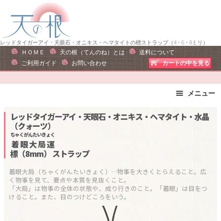
ナ
コ
ビ
ン
ゲ
テ
ー
ン
レッドタイガーアイ・天眼石・オニキス・ヘマタイトの標ストラップ（4・6・8ミリ）
ＨＯＭＥ
天の根（てんのね）とは
送料について
シ
ツ
ご利用ガイド
お問い合わせ
カートの中を見る
ョ
へ
ン
ス
へ
キ
メニュー
ス
ッ
ブレスレット
ストラップ
レッドタイガーアイ・天眼石・オニキス・ヘマタイト・水晶
キ
プ
（クォーツ）
ピアス・イヤリング
ネックレス
ッ
ちゃくがんたいきょく
リング
運勢で選ぶ
プ
着眼大局運
標（8mm）
ストラップ
誕生石で選ぶ
色で選ぶ
干支石で選ぶ
星座石で選ぶ
着眼大局（ちゃくがんたいきょく）…物事を大きくとらえること。広
く物事を見て、要点や本質を見抜くこと。

石の名前で選ぶ
パワーストーン一覧
「大局」は物事の全体の状態や、成り行きのこと。「着眼」は目をつ
けること。また、目のつけどころをいう。