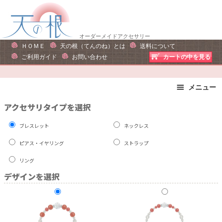
ナ
コ
ビ
ン
ゲ
テ
オーダーメイドアクセサリー
ー
ン
ＨＯＭＥ
天の根（てんのね）とは
送料について
シ
ツ
ご利用ガイド
お問い合わせ
カートの中を見る
ョ
へ
ン
ス
メニュー
へ
キ
ス
ッ
ブレスレット
ストラップ
アクセサリタイプを選択
キ
プ
ピアス・イヤリング
ネックレス
ブレスレット
ネックレス
ッ
リング
運勢で選ぶ
プ
ピアス・イヤリング
ストラップ
誕生石で選ぶ
色で選ぶ
リング
干支石で選ぶ
星座石で選ぶ
デザインを選択
石の名前で選ぶ
パワーストーン一覧