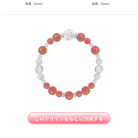
純真（6mm）
純真（4mm）
このデザインをもとに作成する