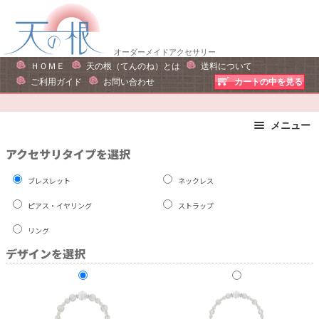
ナ
コ
ビ
ン
ゲ
テ
オーダーメイドアクセサリー
ー
ン
ＨＯＭＥ
天の根（てんのね）とは
送料について
シ
ツ
ご利用ガイド
お問い合わせ
カートの中を見る
ョ
へ
ン
ス
メニュー
へ
キ
ス
ッ
ブレスレット
ストラップ
アクセサリタイプを選択
キ
プ
ピアス・イヤリング
ネックレス
ブレスレット
ネックレス
ッ
リング
運勢で選ぶ
プ
ピアス・イヤリング
ストラップ
誕生石で選ぶ
色で選ぶ
リング
干支石で選ぶ
星座石で選ぶ
デザインを選択
石の名前で選ぶ
パワーストーン一覧