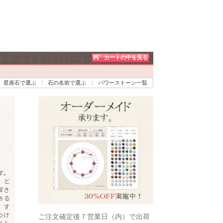
カートの中を見る
星座石で選ぶ
石の名前で選ぶ
パワーストーン一覧
ピ
す。
、と
解き
ある
、す
つけ
ご注文確定後７営業日（内）で出荷