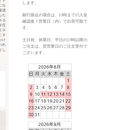
イト
します。
にな
浸透
銀行振込の場合は、13時までの入金
もた
ある
確認後７営業日（内）で出荷可能で
存在
す。
エネ
にす
つけ
土日祝、休業日、平日の17時以降の
われ
ご注文は、翌営業日のご注文受付で
をし
ございます。