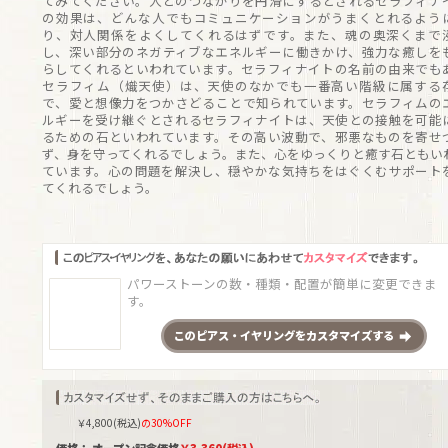
てみてください。人とのつながりを円滑にするとされるセラフィナ
の効果は、どんな人でもコミュニケーションがうまくとれるよう
り、対人関係をよくしてくれるはずです。また、魂の奥深くまで
し、深い部分のネガティブなエネルギーに働きかけ、強力な癒しを
らしてくれるといわれています。セラフィナイトの名前の由来でも
セラフィム（熾天使）は、天使のなかでも一番高い階級に属する
で、愛と想像力をつかさどることで知られています。セラフィムの
ルギーを受け継ぐとされるセラフィナイトは、天使との接触を可能
るための石といわれています。その高い波動で、邪悪なものを寄せ
ず、身を守ってくれるでしょう。また、心をゆっくりと癒す石ともい
ています。心の問題を解決し、穏やかな気持ちをはぐくむサポート
てくれるでしょう。
パワーストーンの数・種類・配置が簡単に変更できま
す。
この
ピアス・イヤリング
をカスタマイズする
￥
4,800
(税込)
の30%OFF