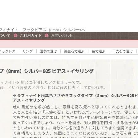
ィナイト フックピアス（8mm）シルバー925
ついて
ご利用ガイド
お問い合わせ
ネックレス
リング
運勢で選ぶ
誕生石で選ぶ
色で選ぶ
干支石で選ぶ
（8mm）シルバー925
ピアス・イヤリング
ナイトを贅沢に使用したアクセサリーです。

緑」という言葉のとおり、松は深緑の代表として使われる。
セラフィナイト松葉色ささやきフックタイプ（8mm）シルバー925
アス・イヤリング
魂の目覚めを呼び起こし、意識を高次元へと導いてくれるとされま
人と人とを結ぶ「天使の石」といわれるパワーストーンです。優しく
ても力強い癒しの効果は、持ち主を自己中心的な思考や執着心から
放ってくれるでしょう。ハートを開き、対人関係を円滑にする働きが
ともいわれています。自分と性格の違う人に対してうまく協調できず
ぐ身構えてしまう人、集団にうまくなじめない人は、この石を身に