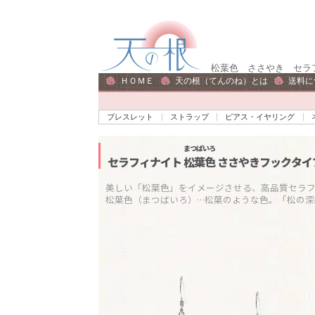
ナ
コ
ビ
ン
ゲ
テ
松葉色 ささやき セラフ
ー
ン
ＨＯＭＥ
天の根（てんのね）とは
送料に
シ
ツ
ョ
へ
ブレスレット
ストラップ
ピアス・イヤリング
ン
ス
へ
キ
まつばいろ
セラフィナイト
松葉色
ささやきフックタイプ
ス
ッ
キ
プ
美しい「松葉色」をイメージさせる、高品質セラフィ
松葉色（まつばいろ）…松葉のような色。「松の深
ッ
プ