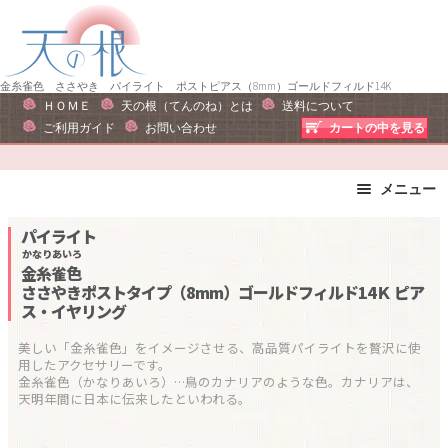
ナ
コ
ビ
ン
ゲ
テ
ー
ン
金糸雀色 ささやき パイライト ポストピアス（8mm）ゴールドフィルド14K
ＨＯＭＥ
天の根（てんのね）とは
送料について
シ
ツ
ご利用ガイド
お問い合わせ
カートの中を見る
ョ
へ
ン
ス
へ
キ
メニュー
ス
ッ
ブレスレット
ストラップ
パイライト
キ
プ
ピアス・イヤリング
ネックレス
かなりあいろ
ッ
金糸雀色
リング
運勢で選ぶ
プ
ささやきポストタイプ（8mm）ゴールドフィルド14Ｋ
ピア
ス・イヤリング
誕生石で選ぶ
色で選ぶ
干支石で選ぶ
星座石で選ぶ
美しい「金糸雀色」をイメージさせる、高品質パイライトを贅沢に使
用したアクセサリーです。

石の名前で選ぶ
パワーストーン一覧
金糸雀色（かなりあいろ）…鳥のカナリアのような色。カナリアは、
天明年間に日本に伝来したといわれる。