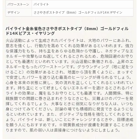
パワーストーン
パイライト
デザイン
ささやきポストタイプ（8mm）ゴールドフィルド14Ｋ
デザイン
パイライト金糸雀色ささやきポストタイプ（8mm）ゴールドフィル
ド14Ｋピアス・イヤリング
火山活動によって生成されたパイライトは、大地のパワーにあふれ、
意志を強くし、行動力を高めてくれる効果があるといわれます。強力
な保護力をもち、持ち主をあらゆる危険から守護し、ネガティブなエ
ネルギーや攻撃もはね返してくれるとされるため、危険回避のお守り
としても最適だといわれています。火山活動に象徴される、上昇のエ
ネルギーをもったパワーストーンです。グラウンディング（地に足をつ
けること）の効果があるとされ、地面から頂を貫くように、まっすぐ
で安定したパワーを送り込む最高のヒーリングが得られるでしょう。
心身を本来の状態に戻し、気の流れを正しくしてくれるといわれてい
ます。持ち主にとって好ましくないエネルギーを退けるとされるパイ
ライトの効果は、魔を払うお守りとしても最適です。人間関係、特に
親族間での問題に巻き込まれそうなときにも、災難よけのパワーを発
揮してくれるでしょう。大事なときに弱気になりがちな人は、いつも
身につけてみてください。討論の場でも積極的に発言できるようにな
るといわれています。また、ポジティブな性格を強化してくれるでし
ょう。パイライトは、新しいことにチャレンジするときや、目標達成
を願う人にもおすすめです。※硫黄鉄成分が皮膚を刺激することがあ
りますので、肌の弱い人は直接身につけないようにしましょう。