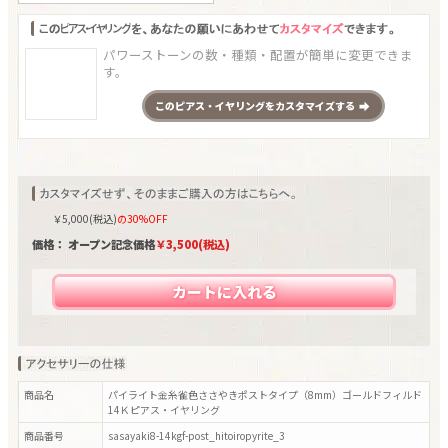
パワーストーンの数・種類・配置が簡単に変更できま
す。
この
ピアス・イヤリング
をカスタマイズする
￥
5,000
(税込)
の30%OFF
価格： オープン記念価格
￥
3,500
(税込)
カートに入れる
商品名
パイライト金糸雀色ささやきポストタイプ（8mm）ゴールドフィルド
14Ｋピアス・イヤリング
商品番号
sasayaki8-14kgf-post_hitoiropyrite_3