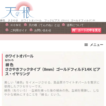
ナ
コ
ビ
ン
ゲ
テ
ー
ン
練色 ささやき ホワイトオパール フックピアス（8mm）ゴールドフィルド14K
ＨＯＭＥ
天の根（てんのね）とは
送料について
シ
ツ
ご利用ガイド
お問い合わせ
カートの中を見る
ョ
へ
ン
ス
へ
キ
メニュー
ス
ッ
ブレスレット
ストラップ
ホワイトオパール
キ
プ
ピアス・イヤリング
ネックレス
ねりいろ
ッ
練色
リング
運勢で選ぶ
プ
ささやきフックタイプ（8mm）ゴールドフィルド14Ｋ
ピア
ス・イヤリング
誕生石で選ぶ
色で選ぶ
干支石で選ぶ
星座石で選ぶ
美しい「練色」をイメージさせる、高品質ホワイトオパールを贅沢に
使用したアクセサリーです。

石の名前で選ぶ
パワーストーン一覧
練色（ねりいろ）…生絹を練った後の絹糸の色。生絹を精錬し、しな
やかな絹糸にすることを「練る」という。