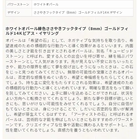
パワーストーン
ホワイトオパール
デザイン
ささやきフックタイプ（8mm）ゴールドフィルド14Ｋ
デザイン
ホワイトオパール練色ささやきフックタイプ（8mm）ゴールドフィ
ルド14Ｋピアス・イヤリング
オパールは「希望の石」として、ネガティブな気持ちを取り去り、希
望達成のための積極的な行動力へと導く効果があるといいます。内面
の美しさと才能を引き出すとされるオパールは、別名「キューピッド
ストーン」と呼ばれ、愛する人との出会いを呼び寄せ、縁を結ぶパワ
ーストーンとして人気があります。先が見えない不安におちいったと
きや、能力の限界を感じて夢を投げ出しそうになったときは、この石
をじっと見つめてみてください。無限の可能性の宝庫とされるオパー
ルは、否定的な感情をぬぐい去り、希望と幸福感をもたらしてくれる
でしょう。持ち主に変化をもたらすとされる効果は、希望達成のため
の積極的な行動力へと導くといわれています。明確な意志をもって願い
を託してみてください。上手に願いを込めることができれば、状況を
よい方向へと転換させてくれるでしょう。新たな夢や目標が欲しいと
きにも、思いがけない可能性をみせてくれるでしょう。自分に自信が
もてないときには、身につけることで、しだいに否定的な思いが解消
し、希望が芽生えてくるはずです。「アーティストの石」と呼ばれるオ
パールは、芸術的な才能を伸ばしたいときにもおすすめのパワースト
ーンです。クリエイティブな仕事や活動に携わる人をサポートし、感
性を磨いてくれるでしょう。直感力を養うともいわれています。