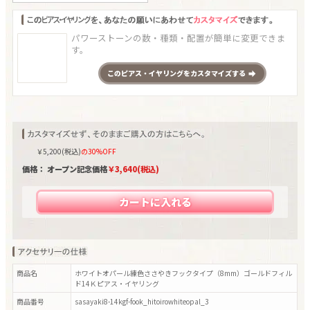
パワーストーンの数・種類・配置が簡単に変更できま
す。
この
ピアス・イヤリング
をカスタマイズする
￥
5,200
(税込)
の30%OFF
価格： オープン記念価格
￥
3,640
(税込)
カートに入れる
商品名
ホワイトオパール練色ささやきフックタイプ（8mm）ゴールドフィル
ド14Ｋピアス・イヤリング
商品番号
sasayaki8-14kgf-fook_hitoirowhiteopal_3