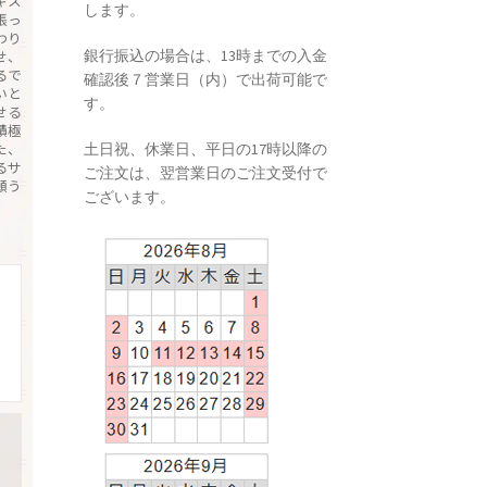
キス
します。
張っ
わり
銀行振込の場合は、13時までの入金
せ、
るで
確認後７営業日（内）で出荷可能で
いと
す。
せる
積極
た、
土日祝、休業日、平日の17時以降の
るサ
ご注文は、翌営業日のご注文受付で
願う
ございます。