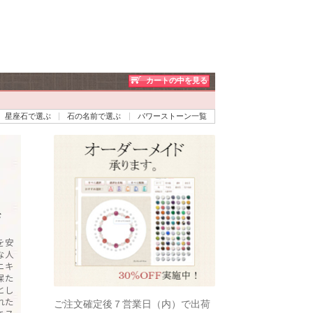
カートの中を見る
星座石で選ぶ
石の名前で選ぶ
パワーストーン一覧
ド
を安
な人
ニキ
保た
とし
れた
ご注文確定後７営業日（内）で出荷