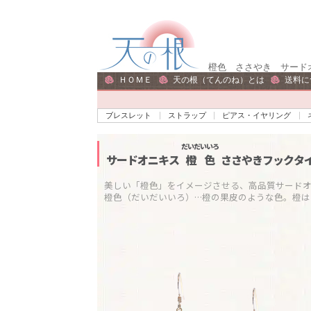
ナ
コ
ビ
ン
ゲ
テ
橙色 ささやき サードオ
ー
ン
ＨＯＭＥ
天の根（てんのね）とは
送料に
シ
ツ
ョ
へ
ブレスレット
ストラップ
ピアス・イヤリング
ン
ス
へ
キ
だいだいいろ
サードオニキス
橙色
ささやきフックタイ
ス
ッ
キ
プ
美しい「橙色」をイメージさせる、高品質サードオニ
橙色（だいだいいろ）…橙の果皮のような色。橙
ッ
プ