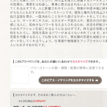
ときにも身につけてください。持ち主を強力に保護するサードオニ
の効果は、悪意をはね返し、悪事に巻き込まれないようにバリアを
てくれるはずです。人に影響されやすい人や、物事が中途半端に終
がちな人にもおすすめのパワーストーンです。根気と集中力を向上さ
自己主張を貫き、一度決めたことをやり遂げるサポートをしてくれ
しょう。サードオニキスは、エネルギー不足の人や、意志の力が弱
感じる人に、前向きなパワーを与えるとされるため、状況を好転さ
ためのアクションを起こせるようになるはずです。持ち主の性格に
性をもたらし、知性を高めるパワーがあるともいわれています。ま
恋愛を守護する石としても知られており、男女間の恋愛を成就させ
ポートをしてくれるでしょう。仕事運や勉強運をアップさせたいと
人にもおすすめの石です。
パワーストーンの数・種類・配置が簡単に変更できま
す。
この
ピアス・イヤリング
をカスタマイズする
￥
4,500
(税込)
の30%OFF