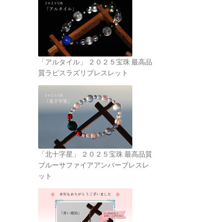
「アルタイル」 ２０２５宝珠 最高品
質ラピスラズリブレスレット
「北十字星」 ２０２５宝珠 最高品質
ブルーサファイアアンバーブレスレ
ット