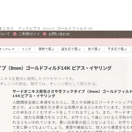
ニキス フックピアス（8mm）ゴールドフィルド14K
ついて
ご利用ガイド
お問い合わせ
ネックレス
リング
運勢で選ぶ
誕生石で選ぶ
色で選ぶ
干支石で選ぶ
プ（8mm）ゴールドフィルド14Ｋ
ピアス・イヤリング
キスを贅沢に使用したアクセサリーです。

はオレンジの訳名。現代では、オレンジ色として知られる。
サードオニキス橙色ささやきフックタイプ（8mm）ゴールドフィル
14Ｋピアス・イヤリング
人間関係全般に幸運をもたらし、恋人や夫婦などパートナーシップ
定させ、よい友情を引き寄せる効果があるといわれています。大切
との絆をはぐくむサポートをしてくれるでしょう。また、サードオ
スは、強力な保護力をもつされ、お守りとして身につけると平和が
れるともいわれています。悪い出来事が起こらないように、お守り
て家に飾ってもよいでしょう。悪意や嫉妬など、他人から悪意をもた