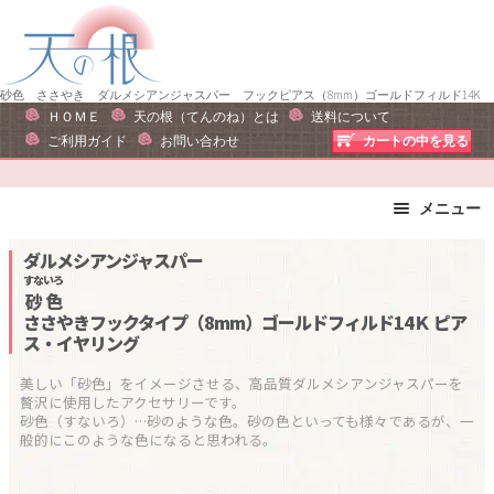
ナ
コ
ビ
ン
ゲ
テ
ー
ン
砂色 ささやき ダルメシアンジャスパー フックピアス（8mm）ゴールドフィルド14K
ＨＯＭＥ
天の根（てんのね）とは
送料について
シ
ツ
ご利用ガイド
お問い合わせ
カートの中を見る
ョ
へ
ン
ス
へ
キ
メニュー
ス
ッ
ブレスレット
ストラップ
ダルメシアンジャスパー
キ
プ
ピアス・イヤリング
ネックレス
すないろ
ッ
砂色
リング
運勢で選ぶ
プ
ささやきフックタイプ（8mm）ゴールドフィルド14Ｋ
ピア
ス・イヤリング
誕生石で選ぶ
色で選ぶ
干支石で選ぶ
星座石で選ぶ
美しい「砂色」をイメージさせる、高品質ダルメシアンジャスパーを
贅沢に使用したアクセサリーです。

石の名前で選ぶ
パワーストーン一覧
砂色（すないろ）…砂のような色。砂の色といっても様々であるが、一
般的にこのような色になると思われる。