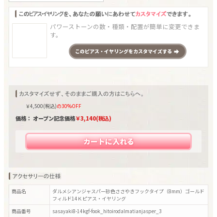
パワーストーンの数・種類・配置が簡単に変更できま
す。
この
ピアス・イヤリング
をカスタマイズする
￥
4,500
(税込)
の30%OFF
価格： オープン記念価格
￥
3,140
(税込)
カートに入れる
商品名
ダルメシアンジャスパー砂色ささやきフックタイプ（8mm）ゴールド
フィルド14Ｋピアス・イヤリング
商品番号
sasayaki8-14kgf-fook_hitoirodalmatianjasper_3