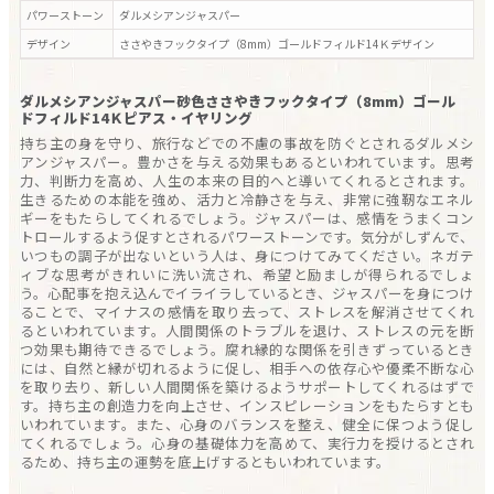
パワーストーン
ダルメシアンジャスパー
デザイン
ささやきフックタイプ（8mm）ゴールドフィルド14Ｋ
デザイン
ダルメシアンジャスパー砂色ささやきフックタイプ（8mm）ゴール
ドフィルド14Ｋピアス・イヤリング
持ち主の身を守り、旅行などでの不慮の事故を防ぐとされるダルメシ
アンジャスパー。豊かさを与える効果もあるといわれています。思考
力、判断力を高め、人生の本来の目的へと導いてくれるとされます。
生きるための本能を強め、活力と冷静さを与え、非常に強靭なエネル
ギーをもたらしてくれるでしょう。ジャスパーは、感情をうまくコン
トロールするよう促すとされるパワーストーンです。気分がしずんで、
いつもの調子が出ないという人は、身につけてみてください。ネガテ
ィブな思考がきれいに洗い流され、希望と励ましが得られるでしょ
う。心配事を抱え込んでイライラしているとき、ジャスパーを身につけ
ることで、マイナスの感情を取り去って、ストレスを解消させてくれ
るといわれています。人間関係のトラブルを退け、ストレスの元を断
つ効果も期待できるでしょう。腐れ縁的な関係を引きずっているとき
には、自然と縁が切れるように促し、相手への依存心や優柔不断な心
を取り去り、新しい人間関係を築けるようサポートしてくれるはずで
す。持ち主の創造力を向上させ、インスピレーションをもたらすとも
いわれています。また、心身のバランスを整え、健全に保つよう促し
てくれるでしょう。心身の基礎体力を高めて、実行力を授けるとされ
るため、持ち主の運勢を底上げするともいわれています。