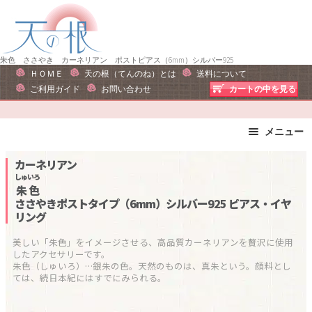
ナ
コ
ビ
ン
ゲ
テ
ー
ン
朱色 ささやき カーネリアン ポストピアス（6mm）シルバー925
ＨＯＭＥ
天の根（てんのね）とは
送料について
シ
ツ
ご利用ガイド
お問い合わせ
カートの中を見る
ョ
へ
ン
ス
へ
キ
メニュー
ス
ッ
ブレスレット
ストラップ
カーネリアン
キ
プ
ピアス・イヤリング
ネックレス
しゅいろ
ッ
朱色
リング
運勢で選ぶ
プ
ささやきポストタイプ（6mm）シルバー925
ピアス・イヤ
リング
誕生石で選ぶ
色で選ぶ
干支石で選ぶ
星座石で選ぶ
美しい「朱色」をイメージさせる、高品質カーネリアンを贅沢に使用
したアクセサリーです。

石の名前で選ぶ
パワーストーン一覧
朱色（しゅいろ）…銀朱の色。天然のものは、真朱という。顔料とし
ては、続日本紀にはすでにみられる。