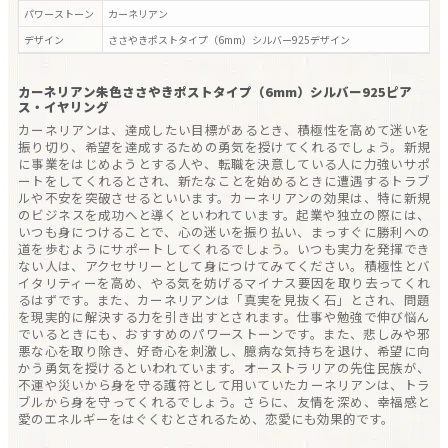
パワーストーン
カーネリアン
デザイン
ささやきポストタイプ（6mm）シルバー925
デザイン
カーネリアン朱色ささやきポストタイプ（6mm）シルバー925ピア
ス・イヤリング
カーネリアンは、達成したい目標があるとき、積極性を高めて迷いを
振り切り、希望を達成するための勇気を授けてくれるでしょう。新規
に事業をはじめようとする人や、転職を決意している人に力強いサポ
ートをしてくれるとされ、新たなことを始めるときに遭遇するトラブ
ルや不安を突破させるといいます。カーネリアンの効果は、特に新規
のビジネスを成功へと導くといわれています。起業や独立の際には、
いつも身につけることで、心の迷いを振り払い、まっすぐに勝利への
道を歩むようにサポートしてくれるでしょう。いつも実力を発揮でき
ない人は、アクセサリーとして身につけてみてください。積極性とバ
イタリティーを高め、やる気を妨げるマイナス要因を取り去ってくれ
るはずです。また、カーネリアンは「真実を見抜く石」とされ、問題
を現実的に解決する力を引き出すとされます。仕事や勉強で伸び悩ん
でいるときにも、おすすめのパワーストーンです。また、悲しみや邪
悪な心を取り除き、好奇心を刺激し、臆病な気持ちを退け、希望に向
かう勇気を授けるといわれています。オーストラリアの先住民族が、
不運や災いから身を守る護符として用いていたカーネリアンは、トラ
ブルから身を守ってくれるでしょう。さらに、友情を深め、幸福感と
愛のエネルギーをはぐくむとされるため、恋愛にも効果的です。