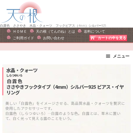
ナ
コ
ビ
ン
ゲ
テ
ー
ン
白露色 ささやき 水晶・クォーツ フックピアス（4mm）シルバー925
ＨＯＭＥ
天の根（てんのね）とは
送料について
シ
ツ
ご利用ガイド
お問い合わせ
カートの中を見る
ョ
へ
ン
ス
へ
キ
メニュー
ス
ッ
ブレスレット
ストラップ
水晶・クォーツ
キ
プ
ピアス・イヤリング
ネックレス
しらつゆいろ
ッ
白露色
リング
運勢で選ぶ
プ
ささやきフックタイプ（4mm）シルバー925
ピアス・イヤ
リング
誕生石で選ぶ
色で選ぶ
干支石で選ぶ
星座石で選ぶ
美しい「白露色」をイメージさせる、高品質水晶・クォーツを贅沢に
使用したアクセサリーです。

石の名前で選ぶ
パワーストーン一覧
白露色（しらつゆいろ）…白露のような色。白露とは、草木に置い
て、白く光って見える露のことをいう。