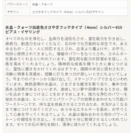
パワーストーン
水晶・クォーツ
デザイン
ささやきフックタイプ（4mm）シルバー925
デザイン
水晶・クォーツ白露色ささやきフックタイプ（4mm）シルバー925
ピアス・イヤリング
すべてのものを浄化し、生命力を活性化させ、潜在能力を引き出し、
直感力、創造力をはぐくむなど、石の中でも万能的な存在です。あら
ゆるもの・こと・人に対応するとされ、古来より魔よけや、お守り、
呪術に使用されてきました。増幅のパワーをもつとされ、エネルギー
を高めてくれるといわれています。潜在的な能力の目覚めを促し、人
格を高めてくれるでしょう。精神的な成長を願うときに身につける
と、霊性に磨きをかけてくれるはずです。周囲の状況に惑わされず、
冷静に物事を見極め、困難に打ち克つ力が欲しいときにもよいでしょ
う。今までのパターンから抜け出して、ステージアップできるといわれ
ています。無色透明の水晶は、さまざまな雑念を取り去り、集中力を
高める効果があるといいます。達成したい夢や目標があるときは、願
いを込めて身につけることをおすすめします。強力な浄化のパワーを
秘めた水晶は、ヒーリングとパワーアップの効果をあわせもつ万能パ
ワーストーンです。持ち主を成長させるとされるため、状況がよくなる
まで身につけてみてください。あらゆるエネルギーを高め、お守りと
して心身を守ってくれるでしょう。水晶は組み合わせた他のパワース
トーンの個性を引き出し、その能力を十分に発揮させるといわれてい
ます。すべての石の浄化を助け、清浄に保たせてくれるでしょう。