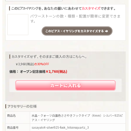
パワーストーンの数・種類・配置が簡単に変更できま
す。
この
ピアス・イヤリング
をカスタマイズする
￥
3,960
(税込)
の30%OFF
価格： オープン記念価格
￥
2,760
(税込)
カートに入れる
商品名
水晶・クォーツ白露色ささやきフックタイプ（4mm）シルバー925ピ
アス・イヤリング
商品番号
sasayaki4-silver925-fook_hitoiroquartz_3