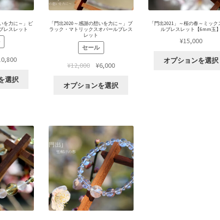
想いを力に～」ピ
「門出2020～感謝の想いを力に～」ブ
「門出2021」～桜の春～ミック
ブレスレット
ラック・マトリックスオパールブレス
ルブレスレット【6mm玉
レット
¥
15,000
セール
10,800
オプションを選択
¥
12,000
¥
6,000
を選択
オプションを選択