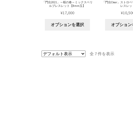
「門出2021」～桜の春～ミックスベリ
「門出Clear」ストロ
ルブレスレット【8mm玉】
レスレッ
¥
17,000
¥
10,50
オプションを選択
オプション
全 7 件を表示