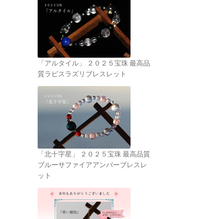
「アルタイル」 ２０２５宝珠 最高品
質ラピスラズリブレスレット
「北十字星」 ２０２５宝珠 最高品質
ブルーサファイアアンバーブレスレ
ット