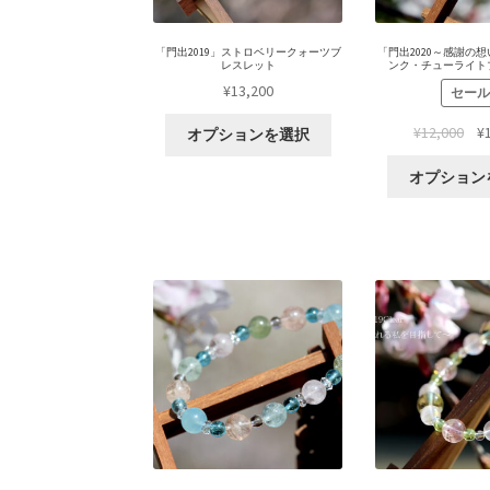
「門出2019」ストロベリークォーツブ
「門出2020～感謝の
レスレット
ンク・チューライト
¥
13,200
セール
¥
12,000
¥
オプションを選択
オプション