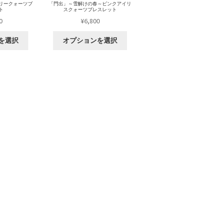
ベリークォーツブ
「門出」～雪解けの春～ピンクアイリ
ト
スクォーツブレスレット
0
¥
6,800
を選択
オプションを選択