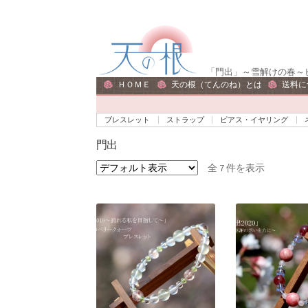
ナ
コ
ビ
ン
ゲ
テ
「門出」～雪解けの春～
ー
ン
ＨＯＭＥ
天の根（てんのね）とは
送料に
シ
ツ
ョ
へ
ブレスレット
ストラップ
ピアス・イヤリング
ン
ス
門出
へ
キ
ス
ッ
全 7 件を表示
キ
プ
ッ
プ