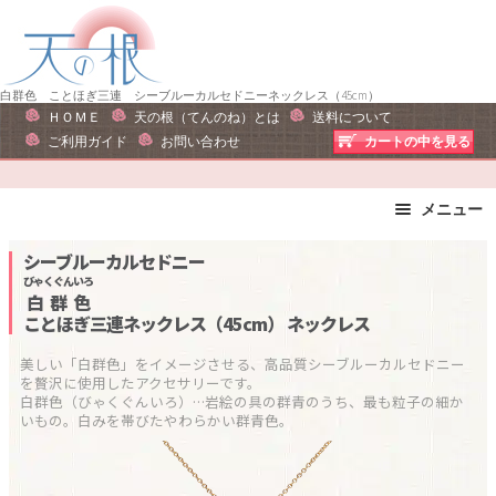
ナ
コ
ビ
ン
ゲ
テ
ー
ン
白群色 ことほぎ三連 シーブルーカルセドニーネックレス（45cm）
ＨＯＭＥ
天の根（てんのね）とは
送料について
シ
ツ
ご利用ガイド
お問い合わせ
カートの中を見る
ョ
へ
ン
ス
へ
キ
メニュー
ス
ッ
ブレスレット
ストラップ
シーブルーカルセドニー
キ
プ
ピアス・イヤリング
ネックレス
びゃくぐんいろ
ッ
白群色
リング
運勢で選ぶ
プ
ことほぎ三連ネックレス（45cm）
ネックレス
誕生石で選ぶ
色で選ぶ
美しい「白群色」をイメージさせる、高品質シーブルーカルセドニー
干支石で選ぶ
星座石で選ぶ
を贅沢に使用したアクセサリーです。

白群色（びゃくぐんいろ）…岩絵の具の群青のうち、最も粒子の細か
石の名前で選ぶ
パワーストーン一覧
いもの。白みを帯びたやわらかい群青色。