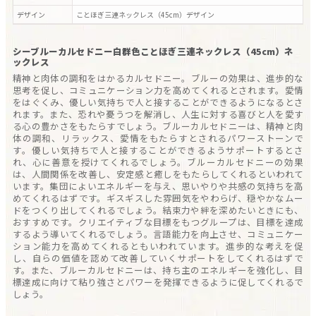
デザイン
ことほぎ三連ネックレス（45cm）
デザイン
シーブルーカルセドニー白群色ことほぎ三連ネックレス（45cm）ネ
ックレス
精神と肉体の調和をはかるカルセドニー。ブルーの効果は、進歩的な
思考を促し、コミュニケーション力を高めてくれるとされます。愛情
をはぐくみ、優しい気持ちで人と接することができるようになるとさ
れます。また、恐れや憂うつを解消し、人生に対する喜びと人を愛す
る心の豊かさをもたらすでしょう。ブルーカルセドニーは、精神と肉
体の調和、リラックス、愛情をもたらすとされるパワーストーンで
す。優しい気持ちで人と接することができるようサポートするとさ
れ、心に善意を授けてくれるでしょう。ブルーカルセドニーの効果
は、人間関係を改善し、安定感と癒しをもたらしてくれるといわれて
います。集団によいエネルギーを与え、思いやりや共感の気持ちを高
めてくれるはずです。ギスギスした雰囲気をやわらげ、穏やかなムー
ドをつくり出してくれるでしょう。結束力や絆を深めたいときにも、
おすすめです。クリエイティブな目標をもつグループは、目標を達成
するよう導いてくれるでしょう。言語能力を向上させ、コミュニケー
ション能力を高めてくれるともいわれています。進歩的な考えを促
し、自らの価値を認めて改善していくサポートをしてくれるはずで
す。また、ブルーカルセドニーは、持ち主のエネルギーを強化し、目
標達成に向けて粘り強さとパワーを発揮できるように促してくれるで
しょう。