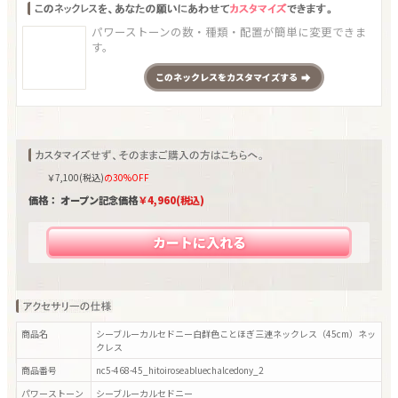
パワーストーンの数・種類・配置が簡単に変更できま
す。
この
ネックレス
をカスタマイズする
￥
7,100
(税込)
の30%OFF
価格： オープン記念価格
￥
4,960
(税込)
カートに入れる
商品名
シーブルーカルセドニー白群色ことほぎ三連ネックレス（45cm）ネッ
クレス
商品番号
nc5-468-45_hitoiroseabluechalcedony_2
パワーストーン
シーブルーカルセドニー