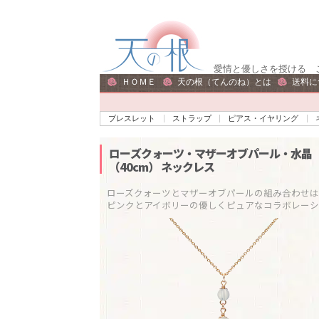
ナ
コ
ビ
ン
ゲ
テ
愛情と優しさを授ける 
ー
ン
ＨＯＭＥ
天の根（てんのね）とは
送料に
シ
ツ
ョ
へ
ブレスレット
ストラップ
ピアス・イヤリング
ン
ス
へ
キ
ローズクォーツ・マザーオブパール・水晶
（40cm）
ネックレス
ス
ッ
キ
プ
ローズクォーツとマザーオブパールの組み合わせは「
ッ
プ