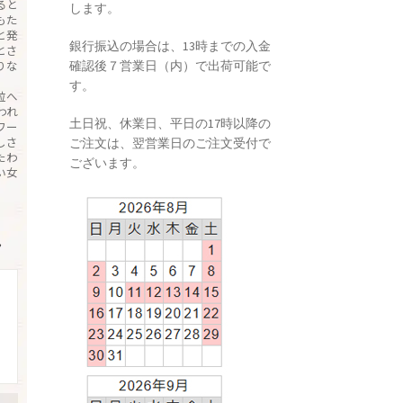
ると
します。
もた
と発
銀行振込の場合は、13時までの入金
とさ
りな
確認後７営業日（内）で出荷可能で
す。
粒へ
われ
土日祝、休業日、平日の17時以降の
ワー
しさ
ご注文は、翌営業日のご注文受付で
たわ
ございます。
い女
→