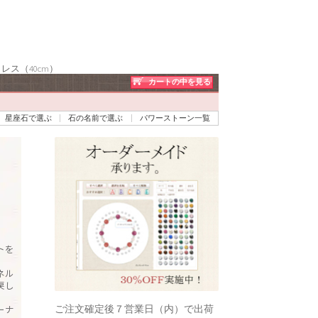
ス（40cm）
カートの中を見る
星座石で選ぶ
石の名前で選ぶ
パワーストーン一覧
トを
ネル
戻し
ご注文確定後７営業日（内）で出荷
ーナ