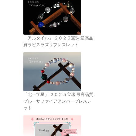
「アルタイル」 ２０２５宝珠 最高品
質ラピスラズリブレスレット
「北十字星」 ２０２５宝珠 最高品質
ブルーサファイアアンバーブレスレ
ット