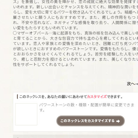
ス」を象徴し、女性の美を輝かせ、恋の成就に絶大な効果を発揮す
いわれます。新しい出会いとチャンスを与えてくれ、精神的な潤いを
らし、愛を大切に育てるパワーを吹き込んでくれるでしょう。結婚へ
展させたいと願う人にもおすすめです。また、癒しの作用をもつ
れ、不安や恐れなど、ネガティブな感情を取り去り、人間関係に限
い愛をもたらすともいわれています。
○マザーオブパール…海に起源をもち、真珠の核を包み込んで美しい
と育てることから、大きな包容力で持ち主の心を癒してくれるとい
ています。恋人や家族との愛情を深めたいとき、困難に打ち克つパ
が欲しいときにおすすめのパワーストーンです。愛情をもたらし、優
とおおらかさをはぐくんでくれるでしょう。苦労を経験した人をい
り、癒しと忍耐力を授けるといわれています。また、美しくなりた
性をサポートしてくれるでしょう。
次へ
パワーストーンの数・種類・配置が簡単に変更できま
す。
この
ネックレス
をカスタマイズする