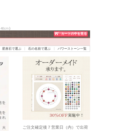
0cm）
カートの中を見る
星座石で選ぶ
石の名前で選ぶ
パワーストーン一覧
ッ
念を
先を
まれ
ご注文確定後７営業日（内）で出荷
、大