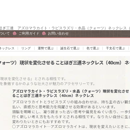
ほぎ三連 アズロマラカイト・ラピスラズリ・水晶（クォーツ）ネックレス（4
ついて
ご利用ガイド
お問い合わせ
ネックレス
リング
運勢で選ぶ
誕生石で選ぶ
色で選ぶ
干支石で選ぶ
クォーツ）
現状を変化させる
ことほぎ三連ネックレス（40cm）
ネ
状を変化させる」とされる相性です。

アズロマラカイト・ラピスラズリ・水晶（クォーツ）現状を変化させ
ることほぎ三連ネックレス（40cm）ネックレス
アズロマラカイトとラピスラズリの組み合わせは、持ち主の古い観
払い、直感力と思考能力を飛躍させる効果があるといいます。
頭脳を明晰にし、凝り固まった古い思考や偏見をぬぐい去り、一歩
行く新しい考え方をもたらすとされる相性です。なりたい自分に生
変わりたいときにもおすすめです。
○アズロマラカイト…アズロマラカイトは、現状を変えたいときに