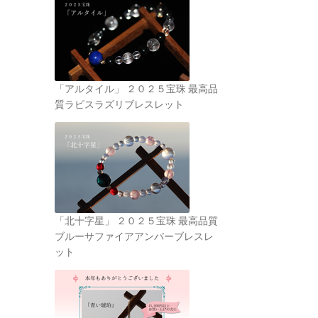
「アルタイル」 ２０２５宝珠 最高品
質ラピスラズリブレスレット
「北十字星」 ２０２５宝珠 最高品質
ブルーサファイアアンバーブレスレ
ット