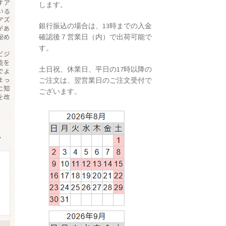
すア
します。
いる
アズ
銀行振込の場合は、13時までの入金
があ
秘め
確認後７営業日（内）で出荷可能で
す。
ビジ
能を
土日祝、休業日、平日の17時以降の
でよ
まっ
ご注文は、翌営業日のご注文受付で
に知
ございます。
を改
→