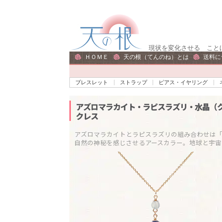
ナ
コ
ビ
ン
ゲ
テ
現状を変化させる こと
ー
ン
ＨＯＭＥ
天の根（てんのね）とは
送料に
シ
ツ
ョ
へ
ブレスレット
ストラップ
ピアス・イヤリング
ン
ス
へ
キ
アズロマラカイト・ラピスラズリ・水晶（
クレス
ス
ッ
キ
プ
アズロマラカイトとラピスラズリの組み合わせは「現
ッ
プ