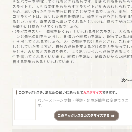
きなパワーを発揮してくれるとされる石です。明晰な判断をもたら
ズライトと、大胆な変化をもたらすマラカイトが組み合わせられて
ため、思い切った判断も実行に移すことができるでしょう。また、
ロマラカイトは、混乱した思考を整理し、頭をすっきりさせる作用
るといいます。真実の道へ導いてくれる石といわれ、持ち主が内に
た能力に目覚めさせてくれるでしょう。
○ラピスラズリ…「幸運を招く石」といわれるラピスラズリ。内なる
ョンと先見の明をもたらし、創造力や直感力を高め、眠っている才
引き出してくれるでしょう。人生の知恵を授ける石とされ、これま
しとしていた考え方が、自分の成長を支えるだけの効力を失ってし
たとき、古い考え方を取り去り、より高いレベルへ成長できるよう
性を磨いてくれるといいます。直感力を高め、納得のいかない現状
善する効果もあるといわれています。
次へ
パワーストーンの数・種類・配置が簡単に変更できま
す。
この
ネックレス
をカスタマイズする