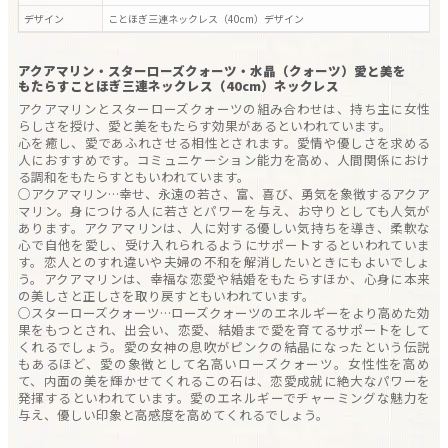
デザイン
ことほぎ三連ネックレス（40cm）
デザイン
アクアマリン・スターローズクォーツ・水晶（クォーツ）愛と美を
もたらすことほぎ三連ネックレス（40cm）ネックレス
アクアマリンとスターローズクォーツの組み合わせは、持ち主に女性
らしさを授け、愛と美をもたらす効果があるといわれています。
心を癒し、愛であふれさせる相性とされます。愛情や優しさを求める
人におすすめです。コミュニケーション能力を高め、人間関係におけ
る調和をもたらすともいわれています。
○アクアマリン…幸せ、永遠の若さ、富、喜び、勇気を象徴するアクア
マリン。身につける人に若さとパワーを与え、お守りとしても人気が
あります。アクアマリンは、人に対する優しい気持ちを導き、柔軟な
心で自他を愛し、受け入れられるようにサポートするといわれていま
す。恋人とのすれ違いや夫婦の不和を解消したいときにもよいでしょ
う。アクアマリンは、幸福な恋愛や結婚をもたらすほか、心身に本来
の美しさと正しさを取り戻すともいわれています。
○スターローズクォーツ…ローズクォーツのエネルギーをより高めた効
果をもつとされ、出会い、恋愛、結婚まで愛を育てるサポートをして
くれるでしょう。愛の女神の息吹がピンクの結晶になったという伝説
もあるほど、愛の象徴として名高いローズクォーツ。女性性を高め
て、内面の美を輝かせてくれるこの石は、恋愛成就に絶大なパワーを
発揮するといわれています。愛のエネルギーでチャーミングな魅力を
与え、優しい印象と高感度を高めてくれるでしょう。