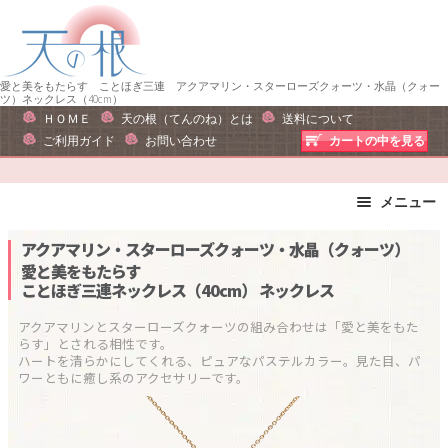
ナ
コ
ビ
ン
ゲ
テ
ー
ン
愛と美をもたらす ことほぎ三連 アクアマリン・スターローズクォーツ・水晶（クォー
ツ）ネックレス（40cm）
シ
ツ
ＨＯＭＥ
天の根（てんのね）とは
送料について
ョ
へ
ご利用ガイド
お問い合わせ
カートの中を見る
ン
ス
へ
キ
メニュー
ス
ッ
キ
プ
ブレスレット
ストラップ
アクアマリン・スターローズクォーツ・水晶（クォーツ）
ッ
ピアス・イヤリング
ネックレス
愛と美をもたらす
プ
ことほぎ三連ネックレス（40cm）
ネックレス
リング
運勢で選ぶ
誕生石で選ぶ
色で選ぶ
アクアマリンとスターローズクォーツの組み合わせは「愛と美をもた
らす」とされる相性です。

干支石で選ぶ
星座石で選ぶ
ハートを清らかにしてくれる、ピュアなパステルカラー。見た目、パ
石の名前で選ぶ
パワーストーン一覧