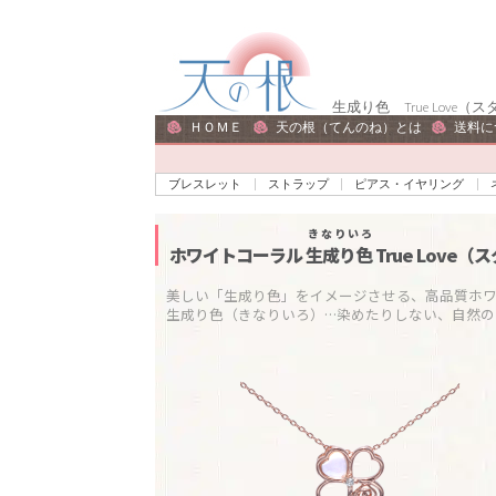
ナ
コ
ビ
ン
ゲ
テ
生成り色 True Lov
ー
ン
ＨＯＭＥ
天の根（てんのね）とは
送料に
シ
ツ
ョ
へ
ブレスレット
ストラップ
ピアス・イヤリング
ン
ス
へ
キ
きなりいろ
ホワイトコーラル
生成り色
True Love
ス
ッ
キ
プ
美しい「生成り色」をイメージさせる、高品質ホワイ
生成り色（きなりいろ）…染めたりしない、自然の
ッ
プ