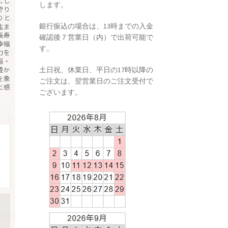
とし
します。
守り
りと
銀行振込の場合は、13時までの入金
生ま
長寿
確認後７営業日（内）で出荷可能で
幸福
す。
力を
娠・
豊か
土日祝、休業日、平日の17時以降の
を象
ご注文は、翌営業日のご注文受付で
と感
ございます。