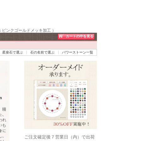
5 ピンクゴールドメッキ加工 ）
カートの中を見る
星座石で選ぶ
石の名前で選ぶ
パワーストーン一覧
m
、精
た、
われ
いも
身に
し、
ご注文確定後７営業日（内）で出荷