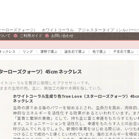
e（スターローズクォーツ） ホワイトコーラル アジャスタータイプ（シルバー92
ついて
ご利用ガイド
お問い合わせ
ネックレス
リング
運勢で選ぶ
誕生石で選ぶ
色で選ぶ
干支石で選ぶ
（スターローズクォーツ）45cm
ネックレス
トコーラルを贅沢に使用したアクセサリーです。

ままの生地の色。主に、無加工の麻や木綿を指していう。
ホワイトコーラル生成り色True Love（スターローズクォーツ）45c
ネックレス
生命の源である海のパワーを秘めるとされ、生命力を高め、肉体的
神的なエネルギーを活性化する効果があるといわれています。ま
「富貴と繁栄の象徴」として、持ち主に富と幸運をもたらすともい
ます。コミュニケーションを活性化し、幸運をもたらす人との出会
呼び込んでくれるでしょう。新規の事業をはじめる際には、いつも
つけることで成功へと導くといわれています。海のエネルギーを吸収