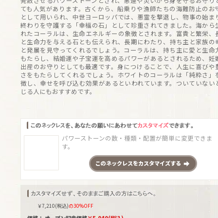
発散させるパワーストーンとされ、悪運や災いから身を守るお守り
ても人気があります。古くから、船乗りや漁師たちの海難防止のお
として用いられ、中世ヨーロッパでは、悪霊を撃退し、物事の始ま
終わりを守護する「幸福の石」として珍重されてきました。海から
れたコーラルは、生命エネルギーの象徴とされます。富貴と繁栄、
と生命力を与える石とも伝えられ、長期にわたり、持ち主と家族の
と発展を見守ってくれるでしょう。コーラルは、持ち主に愛と生命
もたらし、結婚運や子宝運を高めるパワーがあるとされるため、妊
出産のお守りとしても最適です。身につけることで、人生に喜びや
さをもたらしてくれるでしょう。ホワイトのコーラルは「純粋さ」
徴し、幸せを呼び込む効果があるといわれています。ついていない
じる人にもおすすめです。
パワーストーンの数・種類・配置が簡単に変更できま
す。
この
ネックレス
をカスタマイズする
￥
7,210
(税込)
の30%OFF