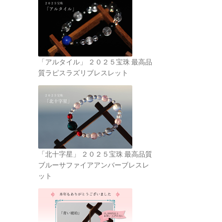
「アルタイル」 ２０２５宝珠 最高品
質ラピスラズリブレスレット
「北十字星」 ２０２５宝珠 最高品質
ブルーサファイアアンバーブレスレ
ット