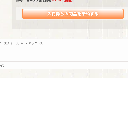
価格： オープン記念価格
￥
5,040
(税込)
入荷待ちの商品を予約する
ーローズクォーツ）45cmネックレス
ザイン