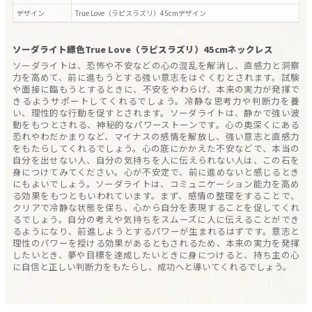
デザイン
True Love（ラピスラズリ）45cm
デザイン
ソーダライト縹色True Love（ラピスラズリ）45cmネックレス
ソーダライトは、恐怖や不安などの心の混乱を解消し、直感力と洞察
力を高めて、前に進もうとする強い意志をはぐくむとされます。試験
や面接に臨もうとするときに、不安をやわらげ、本来の実力が発揮で
きるようサポートしてくれるでしょう。冷静な思考力や判断力を養
い、理性的な行動を促すとされます。ソーダライトは、静かで強い波
動をもつとされる、神秘的なパワーストーンです。心の奥深くにある
恐れやわだかまりなど、マイナスの感情を解放し、強い意志と直感力
をもたらしてくれるでしょう。心の底にかかえた不安などで、本当の
自分を出せない人、自分の気持ちを人に伝えられない人は、この石を
身につけてみてください。心が不安定で、前に進めないと感じるとき
にもよいでしょう。ソーダライトは、コミュニケーション能力を高め
る効果をもつともいわれています。まず、感情の整理をすることで、
クリアで冷静な状態を保ち、心から自分を表現することを促してくれ
るでしょう。自分の考えや気持ちをスムーズに人に伝えることができ
るようになり、前進しようとするパワーが生まれるはずです。意志と
理性のパワーを授ける効果があるともされるため、本来の実力を発揮
したいとき、夢や目標を達成したいときに身につけると、持ち主の心
に自信と正しい判断力をもたらし、成功へと導いてくれるでしょう。