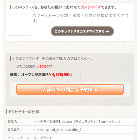
パワーストーンの数・種類・配置が簡単に変更できま
す。
この
ネックレス
をカスタマイズする
￥
7,110
(税込)
の30%OFF
価格： オープン記念価格
￥
4,970
(税込)
入荷待ちの商品を予約する
商品名
ソーダライト縹色True Love（ラピスラズリ）45cmネックレス
商品番号
n-tlove-lapi-ad_hitoirosodalite_2
パワーストーン
ソーダライト