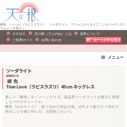
ナ
コ
ビ
ン
ゲ
テ
ー
ン
縹色 True Love（ラピスラズリ） ソーダライト アジャスタータイプ（シルバー925 ロジ
ウムメッキ加工 ）
シ
ツ
ＨＯＭＥ
天の根（てんのね）とは
送料について
ョ
へ
ご利用ガイド
お問い合わせ
カートの中を見る
ン
ス
へ
キ
メニュー
ス
ッ
キ
プ
ブレスレット
ストラップ
ソーダライト
ッ
ピアス・イヤリング
ネックレス
はなだいろ
縹色
プ
リング
運勢で選ぶ
True Love（ラピスラズリ）45cm
ネックレス
誕生石で選ぶ
色で選ぶ
美しい「縹色」をイメージさせる、高品質ソーダライトを贅沢に使用
干支石で選ぶ
星座石で選ぶ
したアクセサリーです。

縹色（はなだいろ）…藍で染めた純正の青。古代より藍だけで染めた
石の名前で選ぶ
パワーストーン一覧
色のことを縹と呼んだ。花田色ともいう。