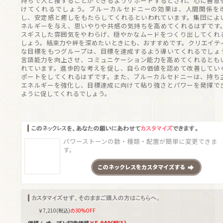
持ちで人と接することができるようサポートするとされ、心に善意
けてくれるでしょう。ブルーカルセドニーの効果は、人間関係を
し、安定感と癒しをもたらしてくれるといわれています。集団によ
ネルギーを与え、思いやりや共感の気持ちを高めてくれるはずです
スギスした雰囲気をやわらげ、穏やかなムードをつくり出してくれ
しょう。結束力や絆を深めたいときにも、おすすめです。クリエイテ
な目標をもつグループは、目標を達成するよう導いてくれるでしょ
言語能力を向上させ、コミュニケーション能力を高めてくれるとも
れています。進歩的な考えを促し、自らの価値を認めて改善してい
ポートをしてくれるはずです。また、ブルーカルセドニーは、持ち
エネルギーを強化し、目標達成に向けて粘り強さとパワーを発揮で
ように促してくれるでしょう。
パワーストーンの数・種類・配置が簡単に変更できま
す。
この
ネックレス
をカスタマイズする
￥
7,210
(税込)
の30%OFF