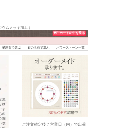
ロジウムメッキ加工 ）
カートの中を見る
星座石で選ぶ
石の名前で選ぶ
パワーストーン一覧
ッ
な思
をは
れま
心の
の調
い気
ご注文確定後７営業日（内）で出荷