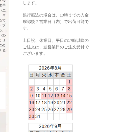
を授
します。
改善
いエ
銀行振込の場合は、13時までの入金
。ギ
るで
確認後７営業日（内）で出荷可能で
ィブ
す。
う。
いわ
くサ
土日祝、休業日、平日の17時以降の
主の
ご注文は、翌営業日のご注文受付で
きる
ございます。