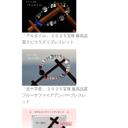
「アルタイル」 ２０２５宝珠 最高品
質ラピスラズリブレスレット
「北十字星」 ２０２５宝珠 最高品質
ブルーサファイアアンバーブレスレ
ット