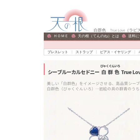
ナ
コ
ビ
ン
ゲ
テ
白群色 True Love
ー
ン
ＨＯＭＥ
天の根（てんのね）とは
送料に
シ
ツ
ョ
へ
ブレスレット
ストラップ
ピアス・イヤリング
ン
ス
へ
キ
びゃくぐんいろ
シーブルーカルセドニー
白群色
True 
ス
ッ
キ
プ
美しい「白群色」をイメージさせる、高品質シーブル
白群色（びゃくぐんいろ）…岩絵の具の群青のう
ッ
プ