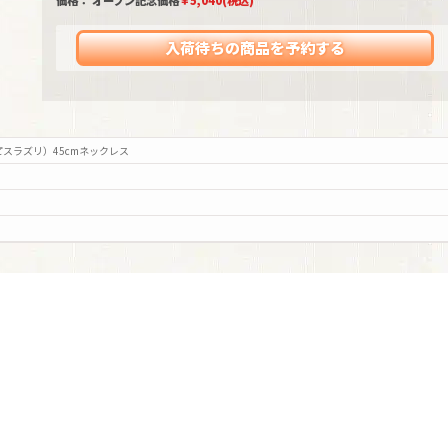
価格： オープン記念価格
￥
5,040
(税込)
入荷待ちの商品を予約する
ラピスラズリ）45cmネックレス