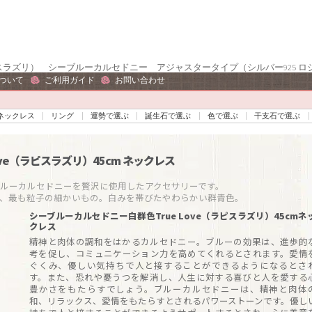
（ラピスラズリ） シーブルーカルセドニー アジャスタータイプ（シルバー925 
ついて
ご利用ガイド
お問い合わせ
ネックレス
リング
運勢で選ぶ
誕生石で選ぶ
色で選ぶ
干支石で選ぶ
Love（ラピスラズリ）45cm
ネックレス
ーカルセドニーを贅沢に使用したアクセサリーです。

ち、最も粒子の細かいもの。白みを帯びたやわらかい群青色。
シーブルーカルセドニー白群色True Love（ラピスラズリ）45cmネ
クレス
精神と肉体の調和をはかるカルセドニー。ブルーの効果は、進歩的
考を促し、コミュニケーション力を高めてくれるとされます。愛情
ぐくみ、優しい気持ちで人と接することができるようになるとさ
す。また、恐れや憂うつを解消し、人生に対する喜びと人を愛する
豊かさをもたらすでしょう。ブルーカルセドニーは、精神と肉体
和、リラックス、愛情をもたらすとされるパワーストーンです。優し