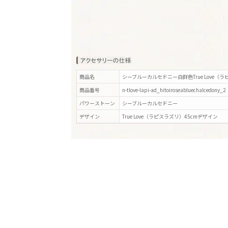
商品名
シーブルーカルセドニー白群色True Love（
商品番号
n-tlove-lapi-ad_hitoiroseabluechalcedony_2
パワーストーン
シーブルーカルセドニー
デザイン
True Love（ラピスラズリ）45cm
デザイン