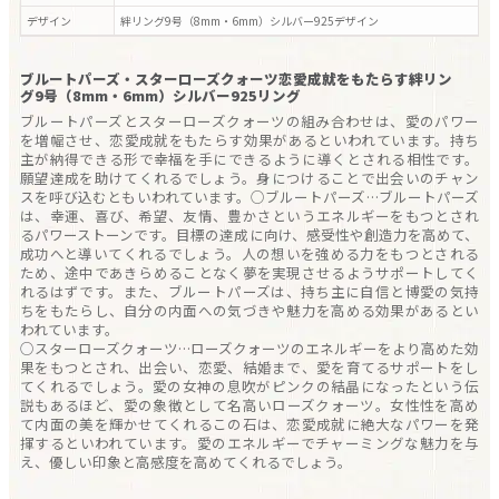
デザイン
絆リング9号（8mm・6mm）シルバー925
デザイン
ブルートパーズ・スターローズクォーツ恋愛成就をもたらす絆リン
グ9号（8mm・6mm）シルバー925リング
ブルートパーズとスターローズクォーツの組み合わせは、愛のパワー
を増幅させ、恋愛成就をもたらす効果があるといわれています。持ち
主が納得できる形で幸福を手にできるように導くとされる相性です。
願望達成を助けてくれるでしょう。身につけることで出会いのチャン
スを呼び込むともいわれています。○ブルートパーズ…ブルートパーズ
は、幸運、喜び、希望、友情、豊かさというエネルギーをもつとされ
るパワーストーンです。目標の達成に向け、感受性や創造力を高めて、
成功へと導いてくれるでしょう。人の想いを強める力をもつとされる
ため、途中であきらめることなく夢を実現させるようサポートしてく
れるはずです。また、ブルートパーズは、持ち主に自信と博愛の気持
ちをもたらし、自分の内面への気づきや魅力を高める効果があるとい
われています。
○スターローズクォーツ…ローズクォーツのエネルギーをより高めた効
果をもつとされ、出会い、恋愛、結婚まで、愛を育てるサポートをし
てくれるでしょう。愛の女神の息吹がピンクの結晶になったという伝
説もあるほど、愛の象徴として名高いローズクォーツ。女性性を高め
て内面の美を輝かせてくれるこの石は、恋愛成就に絶大なパワーを発
揮するといわれています。愛のエネルギーでチャーミングな魅力を与
え、優しい印象と高感度を高めてくれるでしょう。