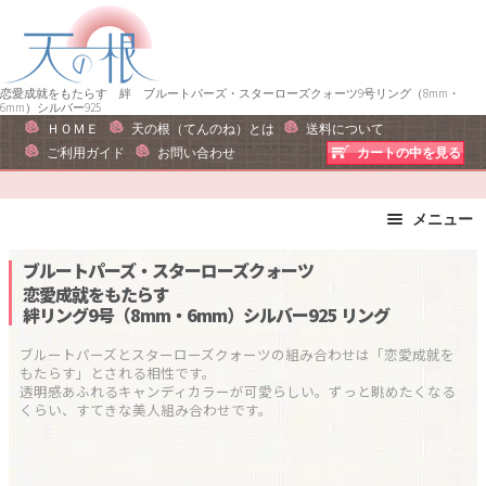
ナ
コ
ビ
ン
ゲ
テ
ー
ン
恋愛成就をもたらす 絆 ブルートパーズ・スターローズクォーツ9号リング（8mm・
6mm）シルバー925
シ
ツ
ＨＯＭＥ
天の根（てんのね）とは
送料について
ョ
へ
ご利用ガイド
お問い合わせ
カートの中を見る
ン
ス
へ
キ
メニュー
ス
ッ
キ
プ
ブレスレット
ストラップ
ブルートパーズ・スターローズクォーツ
ッ
ピアス・イヤリング
ネックレス
恋愛成就をもたらす
プ
絆リング9号（8mm・6mm）シルバー925
リング
リング
運勢で選ぶ
誕生石で選ぶ
色で選ぶ
ブルートパーズとスターローズクォーツの組み合わせは「恋愛成就を
もたらす」とされる相性です。

干支石で選ぶ
星座石で選ぶ
透明感あふれるキャンディカラーが可愛らしい。ずっと眺めたくなる
くらい、すてきな美人組み合わせです。
石の名前で選ぶ
パワーストーン一覧