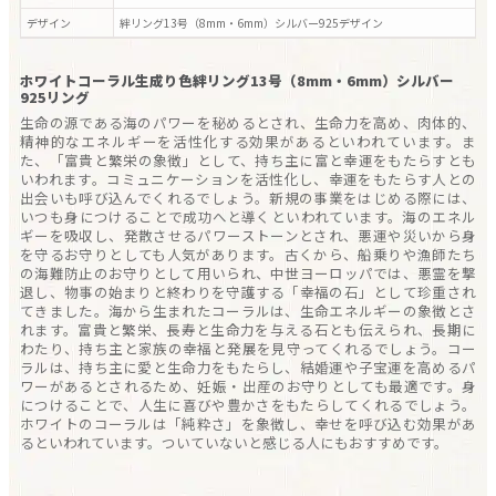
デザイン
絆リング13号（8mm・6mm）シルバー925
デザイン
ホワイトコーラル生成り色絆リング13号（8mm・6mm）シルバー
925リング
生命の源である海のパワーを秘めるとされ、生命力を高め、肉体的、
精神的なエネルギーを活性化する効果があるといわれています。ま
た、「富貴と繁栄の象徴」として、持ち主に富と幸運をもたらすとも
いわれます。コミュニケーションを活性化し、幸運をもたらす人との
出会いも呼び込んでくれるでしょう。新規の事業をはじめる際には、
いつも身につけることで成功へと導くといわれています。海のエネル
ギーを吸収し、発散させるパワーストーンとされ、悪運や災いから身
を守るお守りとしても人気があります。古くから、船乗りや漁師たち
の海難防止のお守りとして用いられ、中世ヨーロッパでは、悪霊を撃
退し、物事の始まりと終わりを守護する「幸福の石」として珍重され
てきました。海から生まれたコーラルは、生命エネルギーの象徴とさ
れます。富貴と繁栄、長寿と生命力を与える石とも伝えられ、長期に
わたり、持ち主と家族の幸福と発展を見守ってくれるでしょう。コー
ラルは、持ち主に愛と生命力をもたらし、結婚運や子宝運を高めるパ
ワーがあるとされるため、妊娠・出産のお守りとしても最適です。身
につけることで、人生に喜びや豊かさをもたらしてくれるでしょう。
ホワイトのコーラルは「純粋さ」を象徴し、幸せを呼び込む効果があ
るといわれています。ついていないと感じる人にもおすすめです。