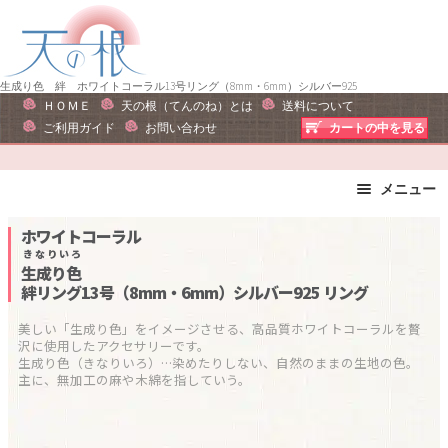
ナ
コ
ビ
ン
ゲ
テ
ー
ン
生成り色 絆 ホワイトコーラル13号リング（8mm・6mm）シルバー925
ＨＯＭＥ
天の根（てんのね）とは
送料について
シ
ツ
ご利用ガイド
お問い合わせ
カートの中を見る
ョ
へ
ン
ス
へ
キ
メニュー
ス
ッ
ブレスレット
ストラップ
ホワイトコーラル
キ
プ
ピアス・イヤリング
ネックレス
きなりいろ
ッ
生成り色
リング
運勢で選ぶ
プ
絆リング13号（8mm・6mm）シルバー925
リング
誕生石で選ぶ
色で選ぶ
美しい「生成り色」をイメージさせる、高品質ホワイトコーラルを贅
干支石で選ぶ
星座石で選ぶ
沢に使用したアクセサリーです。

生成り色（きなりいろ）…染めたりしない、自然のままの生地の色。
石の名前で選ぶ
パワーストーン一覧
主に、無加工の麻や木綿を指していう。