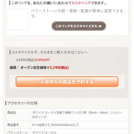
パワーストーンの数・種類・配置が簡単に変更できま
す。
この
リング
をカスタマイズする
￥
4,850
(税込)
の30%OFF
価格： オープン記念価格
￥
3,390
(税込)
入荷待ちの商品を予約する
商品名
ホワイトコーラル生成り色絆リング13号（8mm・6mm）シルバー
925リング
商品番号
ki-ring68-13_hitoirowhitecoral_5
パワーストーン
ホワイトコーラル