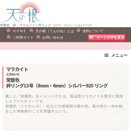
ナ
コ
ビ
ン
ゲ
テ
ー
ン
常磐色 絆 マラカイト13号リング（8mm・6mm）シルバー925
ＨＯＭＥ
天の根（てんのね）とは
送料について
シ
ツ
ご利用ガイド
お問い合わせ
カートの中を見る
ョ
へ
ン
ス
へ
キ
メニュー
ス
ッ
ブレスレット
ストラップ
マラカイト
キ
プ
ピアス・イヤリング
ネックレス
ときわいろ
ッ
常磐色
リング
運勢で選ぶ
プ
絆リング13号（8mm・6mm）シルバー925
リング
誕生石で選ぶ
色で選ぶ
美しい「常磐色」をイメージさせる、高品質マラカイトを贅沢に使用
干支石で選ぶ
星座石で選ぶ
したアクセサリーです。

常磐色（ときわいろ）…松などの常緑樹の葉の色。葉の色が一年中緑
石の名前で選ぶ
パワーストーン一覧
をした常緑樹のことを常盤木という。