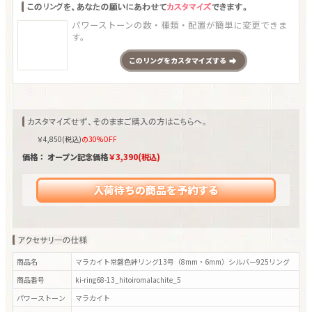
パワーストーンの数・種類・配置が簡単に変更できま
す。
この
リング
をカスタマイズする
￥
4,850
(税込)
の30%OFF
価格： オープン記念価格
￥
3,390
(税込)
入荷待ちの商品を予約する
商品名
マラカイト常磐色絆リング13号（8mm・6mm）シルバー925リング
商品番号
ki-ring68-13_hitoiromalachite_5
パワーストーン
マラカイト