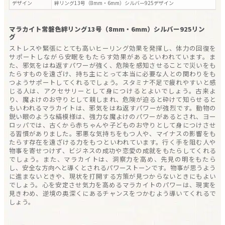
デザイン
絆リング13号（8mm・6mm）シルバー925
デザイン
マラカイト常磐色絆リング13号（8mm・6mm）シルバー925リン
グ
ストレスや緊張にとても高いヒーリング効果を発揮し、体力の回復を
サポートしながら安眠をもたらす効果があるといわれています。ま
た、邪気をはね返すパワーが強く、危険を感知させることで災いをも
たらすものを遠ざけ、持ち主にとって本当に必要な人との関わりをも
つようサポートしてくれるでしょう。スタミナ不足で疲れやすいと感
じる人は、アクセサリーとして身につけるとよいでしょう。古来よ
り、魔よけのお守りとして親しまれ、危険が迫ると砕けて知らせると
もいわれるマラカイトは、邪気をはね返すパワーが強烈です。動物の
鋭い眼のような縞模様は、強力な魔よけのパワーがあるとされ、ヨー
ロッパでは、古くから赤ちゃんや子どものお守りとして身につけさせ
る習慣がありました。邪悪な気持ちをもつ人や、マイナスの影響をも
たらす存在を遠ざける力をもつといわれています。行く手を阻む人や
物事を寄せつけず、ビジネスの成功や恋愛の成就をもたらしてくれる
でしょう。また、マラカイトは、洞察力を高め、先見の明をもたら
し、安全な方向へと導くとされるパワーストーンです。物事が思うよう
に進まないときや、現状を打開する方策が見つからないときにもよい
でしょう。心を安定させ気力を高めるマラカイトのパワーは、現実を
見きわめ、逆境の奥深くにあるチャンスをつかむよう導いてくれるで
しょう。