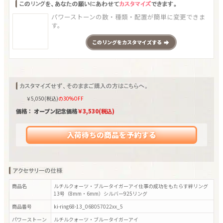
パワーストーンの数・種類・配置が簡単に変更できま
す。
この
リング
をカスタマイズする
￥
5,050
(税込)
の30%OFF
価格： オープン記念価格
￥
3,530
(税込)
入荷待ちの商品を予約する
商品名
ルチルクォーツ・ブルータイガーアイ仕事の成功をもたらす絆リング
13号（8mm・6mm）シルバー925リング
商品番号
ki-ring68-13_068057022xx_5
パワーストーン
ルチルクォーツ・ブルータイガーアイ