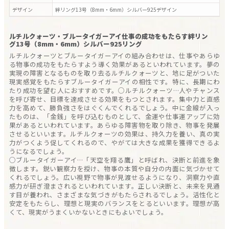
デザイン
絆リング13号（8mm・6mm）シルバー925
デザイン
ルチルクォーツ・ブルータイガーアイ仕事の成功をもたらす絆リン
グ13号（8mm・6mm）シルバー925リング
ルチルクォーツとブルータイガーアイの組み合わせは、仕事やあらゆ
る物事の成功をもたらすよう導く効果があるといわれています。夢の
実現の障害となるものを取り去るルチルクォーツと、地に足がついた
現実感覚をもたらすブルータイガーアイの相性です。特に、長期にわ
たり成功を望む人におすすめです。○ルチルクォーツ…人やチャンス
を呼び寄せ、目標を達成させる効果をもつとされます。集中力と直感
力を高めて、勝負強さをはぐくんでくれるでしょう。中に金線が入っ
たものは、「金銭」を呼び込むものとして、金運や仕事運アップに効
果があるといわれています。あらゆる障害物を取り除き、物事を発展
させるといいます。ルチルクォーツの効果は、持久力を養い、真の実
力がつくよう促してくれるので、やがては大きな成果を獲得できるよ
うになるでしょう。
○ブルータイガーアイ…「天空を翔る鷹」と呼ばれ、決断と前進を象
徴します。鋭い観察力を授け、物事の本質や自分の内面に気づかせて
くれるでしょう。広い視野で物事が見渡せるようになり、洞察力や直
感力が研ぎ澄まされるといわれています。正しい決断と、未来を見通
す目が養われ、さまざまな気づきがもたらされるでしょう。活性化と
安定をもたらし、理想と現実のバランスをとるといいます。理想が高
くて、現実がうまくいかないときにもよいでしょう。