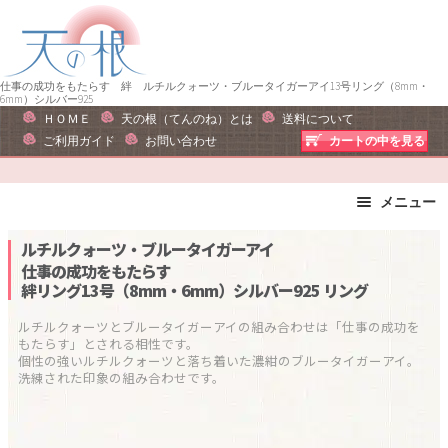
ナ
コ
ビ
ン
ゲ
テ
ー
ン
仕事の成功をもたらす 絆 ルチルクォーツ・ブルータイガーアイ13号リング（8mm・
6mm）シルバー925
シ
ツ
ＨＯＭＥ
天の根（てんのね）とは
送料について
ョ
へ
ご利用ガイド
お問い合わせ
カートの中を見る
ン
ス
へ
キ
メニュー
ス
ッ
キ
プ
ブレスレット
ストラップ
ルチルクォーツ・ブルータイガーアイ
ッ
ピアス・イヤリング
ネックレス
仕事の成功をもたらす
プ
絆リング13号（8mm・6mm）シルバー925
リング
リング
運勢で選ぶ
誕生石で選ぶ
色で選ぶ
ルチルクォーツとブルータイガーアイの組み合わせは「仕事の成功を
もたらす」とされる相性です。

干支石で選ぶ
星座石で選ぶ
個性の強いルチルクォーツと落ち着いた濃紺のブルータイガーアイ。
洗練された印象の組み合わせです。
石の名前で選ぶ
パワーストーン一覧