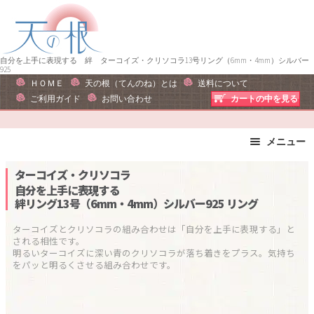
ナ
コ
ビ
ン
ゲ
テ
ー
ン
自分を上手に表現する 絆 ターコイズ・クリソコラ13号リング（6mm・4mm）シルバー
925
シ
ツ
ＨＯＭＥ
天の根（てんのね）とは
送料について
ョ
へ
ご利用ガイド
お問い合わせ
カートの中を見る
ン
ス
へ
キ
メニュー
ス
ッ
キ
プ
ブレスレット
ストラップ
ターコイズ・クリソコラ
ッ
ピアス・イヤリング
ネックレス
自分を上手に表現する
プ
絆リング13号（6mm・4mm）シルバー925
リング
リング
運勢で選ぶ
誕生石で選ぶ
色で選ぶ
ターコイズとクリソコラの組み合わせは「自分を上手に表現する」と
される相性です。

干支石で選ぶ
星座石で選ぶ
明るいターコイズに深い青のクリソコラが落ち着きをプラス。気持ち
をパッと明るくさせる組み合わせです。
石の名前で選ぶ
パワーストーン一覧