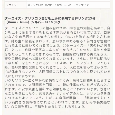
デザイン
絆リング13号（6mm・4mm）シルバー925
デザイン
ターコイズ・クリソコラ自分を上手に表現する絆リング13号
（6mm・4mm）シルバー925リング
ターコイズとクリソコラの組み合わせは、持ち主の知性を高めて、自
分を上手に表現する力をもたらす効果があるといわれています。自信
のなさや自己否定する気持ちを癒し、心の力を強める相性とされま
す。持ち主の緊張をやわらげ、思いやりのある明るく前向きな言動が
とれるように導いてくれるでしょう。○ターコイズ…「天の神が宿る
石」として、危険や邪悪なエネルギーから持ち主を守り、勇気と幸福
をもたらしてくれるとされる石です。積極的に行動する勇気を与え、
夢や目標の達成へと導いてくれるといいます。さらに、非常に明るい
エネルギーをもつとされるターコイズは、ヒーリングストーンとして
も、高い効果を発揮してくれるでしょう。人に気を使ってばかりで、
心が休まらない人や、人間関係のストレスで心身ともに疲労している
人にもおすすめです。
○クリソコラ…広く豊かな愛情をはぐくみ、精神に調和をもたらすと
されますので、人間関係を円滑にし、特に仕事の成功を呼び込むとさ
れます。不安や緊張を緩和する効果もあるといわれています。ささい
なことを気にしたり、落ち込みやすいタイプの人は、クリソコラを身
につけるとよいでしょう。しだいに自信が回復し、「私は大丈夫」と
いう前向きな気持ちになれるといわれています。悲しみや喪失感な
ど、心の傷を癒し、平和をもたらしてくれるでしょう。