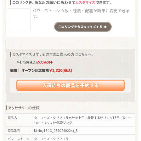
パワーストーンの数・種類・配置が簡単に変更できま
す。
この
リング
をカスタマイズする
￥
4,750
(税込)
の30%OFF
価格： オープン記念価格
￥
3,320
(税込)
入荷待ちの商品を予約する
商品名
ターコイズ・クリソコラ自分を上手に表現する絆リング13号（6mm・
4mm）シルバー925リング
商品番号
ki-ring46-13_037024022xx_5
パワーストーン
ターコイズ・クリソコラ