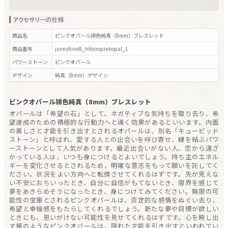
商品名
ピンクオパール鴇色純真（8mm）ブレスレット
商品番号
junnshinn8_hitoiropinkopal_1
パワーストーン
ピンクオパール
デザイン
純真（8mm）
デザイン
ピンクオパール鴇色純真（8mm）ブレスレット
オパールは「希望の石」として、ネガティブな気持ちを取り去り、希
望達成のための積極的な行動力へと導く効果があるといいます。内面
の美しさと才能を引き出すとされるオパールは、別名「キューピッド
ストーン」と呼ばれ、愛する人との出会いを呼び寄せ、縁を結ぶパワ
ーストーンとして人気があります。最近出会いがない人、恋から遠ざ
かっている人は、いつも身につけるとよいでしょう。持ち主のエネル
ギーを変化させるとされるため、明確な意志をもって願いを託してく
ださい。状況をよい方向へと転換させてくれるはずです。先が見えな
い不安におちいったとき、自分に自信がもてないとき、限界を感じて
夢をあきらめそうになったとき、身につけてみてください。無限の可
能性の宝庫とされるピンクオパールは、否定的な感情をぬぐい去り、
希望と幸福感をもたらしてくれるでしょう。新たな夢や目標が欲しい
ときにも、思いがけない可能性を見せてくれるはずです。心を映し出
す鏡のようなピンクオパールは、隠れた才能を引き出すといわれてい