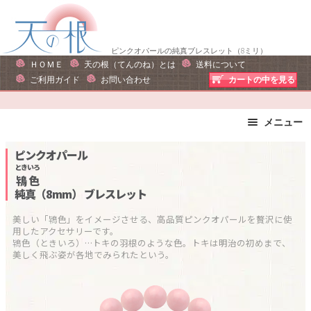
ナ
コ
ビ
ン
ゲ
テ
ピンクオパールの純真ブレスレット（8ミリ）
ー
ン
ＨＯＭＥ
天の根（てんのね）とは
送料について
シ
ツ
ご利用ガイド
お問い合わせ
カートの中を見る
ョ
へ
ン
ス
メニュー
へ
キ
ス
ッ
ブレスレット
ストラップ
ピンクオパール
キ
プ
ピアス・イヤリング
ネックレス
ときいろ
鴇色
ッ
リング
運勢で選ぶ
純真（8mm）
ブレスレット
プ
誕生石で選ぶ
色で選ぶ
美しい「鴇色」をイメージさせる、高品質ピンクオパールを贅沢に使
干支石で選ぶ
星座石で選ぶ
用したアクセサリーです。

鴇色（ときいろ）…トキの羽根のような色。トキは明治の初めまで、
石の名前で選ぶ
パワーストーン一覧
美しく飛ぶ姿が各地でみられたという。