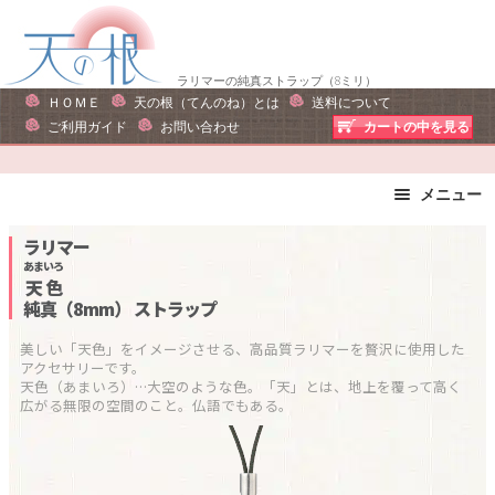
ナ
コ
ビ
ン
ゲ
テ
ラリマーの純真ストラップ（8ミリ）
ー
ン
ＨＯＭＥ
天の根（てんのね）とは
送料について
シ
ツ
ご利用ガイド
お問い合わせ
カートの中を見る
ョ
へ
ン
ス
メニュー
へ
キ
ス
ッ
ブレスレット
ストラップ
ラリマー
キ
プ
ピアス・イヤリング
ネックレス
あまいろ
天色
ッ
リング
運勢で選ぶ
純真（8mm）
ストラップ
プ
誕生石で選ぶ
色で選ぶ
美しい「天色」をイメージさせる、高品質ラリマーを贅沢に使用した
干支石で選ぶ
星座石で選ぶ
アクセサリーです。

天色（あまいろ）…大空のような色。「天」とは、地上を覆って高く
石の名前で選ぶ
パワーストーン一覧
広がる無限の空間のこと。仏語でもある。