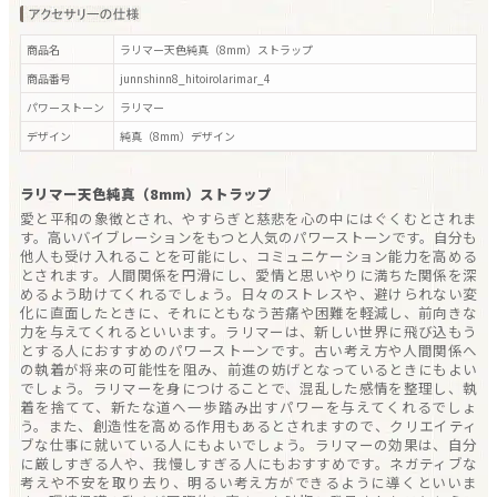
商品名
ラリマー天色純真（8mm）ストラップ
商品番号
junnshinn8_hitoirolarimar_4
パワーストーン
ラリマー
デザイン
純真（8mm）
デザイン
ラリマー天色純真（8mm）ストラップ
愛と平和の象徴とされ、やすらぎと慈悲を心の中にはぐくむとされま
す。高いバイブレーションをもつと人気のパワーストーンです。自分も
他人も受け入れることを可能にし、コミュニケーション能力を高める
とされます。人間関係を円滑にし、愛情と思いやりに満ちた関係を深
めるよう助けてくれるでしょう。日々のストレスや、避けられない変
化に直面したときに、それにともなう苦痛や困難を軽減し、前向きな
力を与えてくれるといいます。ラリマーは、新しい世界に飛び込もう
とする人におすすめのパワーストーンです。古い考え方や人間関係へ
の執着が将来の可能性を阻み、前進の妨げとなっているときにもよい
でしょう。ラリマーを身につけることで、混乱した感情を整理し、執
着を捨てて、新たな道へ一歩踏み出すパワーを与えてくれるでしょ
う。また、創造性を高める作用もあるとされますので、クリエイティ
ブな仕事に就いている人にもよいでしょう。ラリマーの効果は、自分
に厳しすぎる人や、我慢しすぎる人にもおすすめです。ネガティブな
考えや不安を取り去り、明るい考え方ができるように導くといいま