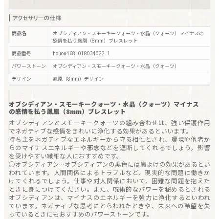
商品名
オブシディアン・スモーキークォーツ・水晶（クォーツ）マイナスの
感情を払う鳳凰（8mm）ブレスレット
商品番号
houou468_018034022_1
パワーストーン
オブシディアン・スモーキークォーツ・水晶（クォーツ）
デザイン
鳳凰（8mm）
デザイン
オブシディアン・スモーキークォーツ・水晶（クォーツ）マイナス
の感情を払う鳳凰（8mm）ブレスレット
オブシディアンとスモーキークォーツの組み合わせは、強い保護作用
でネガティブな感情をきれいに浄化する効果があるといいます。
持ち主をネガティブなエネルギーから守る相性とされ、環境や他者か
らのマイナスエネルギーや邪念などを遮断してくれるでしょう。影響
を受けやすい繊細な人におすすめです。
○オブシディアン…オブシディアンの黒色には魔よけの効果があるとい
われています。人間関係によるトラブルなど、現実的な問題に働きか
けてくれるでしょう。仕事や対人関係において、困難な問題を抱えた
ときに身につけてください。また、呪術的なパワーを秘めるとされる
オブシディアンは、マイナスのエネルギーを強力に浄化するといわれ
ています。ネガティブな思考にとらわれたときや、未来への希望を失
っているときにもおすすめのパワーストーンです。