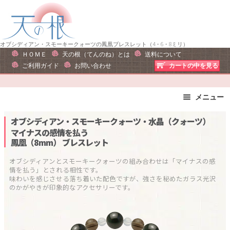
ナ
コ
ビ
ン
ゲ
テ
ー
ン
オブシディアン・スモーキークォーツの鳳凰ブレスレット（4・6・8ミリ）
ＨＯＭＥ
天の根（てんのね）とは
送料について
シ
ツ
ご利用ガイド
お問い合わせ
カートの中を見る
ョ
へ
ン
ス
へ
キ
メニュー
ス
ッ
ブレスレット
ストラップ
オブシディアン・スモーキークォーツ・水晶（クォーツ）
キ
プ
ピアス・イヤリング
ネックレス
マイナスの感情を払う
ッ
鳳凰（8mm）
ブレスレット
リング
運勢で選ぶ
プ
誕生石で選ぶ
色で選ぶ
オブシディアンとスモーキークォーツの組み合わせは「マイナスの感
情を払う」とされる相性です。

干支石で選ぶ
星座石で選ぶ
味わいを感じさせる落ち着いた配色ですが、強さを秘めたガラス光沢
石の名前で選ぶ
パワーストーン一覧