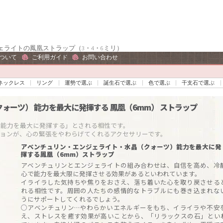
ェライトの鳳凰ストラップ（3・4・6ミリ）
ついて
ご利用ガイド
お問い合わせ
ネックレス
リング
運勢で選ぶ
誕生石で選ぶ
色で選ぶ
干支石で選ぶ
クォーツ）
能力を最大に発揮する
鳳凰（6mm）
ストラップ
力を最大に発揮する」とされる相性です。

アベンチュリン・エンジェライト・水晶（クォーツ）能力を最大に発
揮する鳳凰（6mm）ストラップ
アベンチュリンとエンジェライトの組み合わせは、自信を高め、冷
心で能力を最大限に発揮させる効果があるといわれています。
イライラした気持ちや焦りをおさえ、落ち着いた心を取り戻させる
れる相性です。周囲の人たちの感情的なトラブルにも巻き込まれな
うにサポートしてくれるでしょう。
○アベンチュリン…やわらかいエネルギーをもち、イライラや不安
え、ストレスを癒す効果が高いことから、「リラックスの石」とい