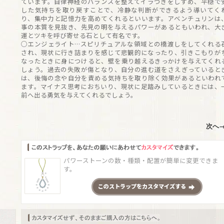
ています。自律神経のバランスを整えてイラつきをしずめ、平穏で
した気持ちを取り戻すことで、冷静な判断ができるよう導いてく
り、集中力と記憶力を高めてくれるといいます。アベンチュリンは
事の本質を見抜き、先見の明を与えるパワーがあるともいわれ、大
運とツキを呼び寄せる石として有名です。
○エンジェライト…スピリチュアルな領域との橋渡しをしてくれる
され、現状に行き詰まりを感じて悲観的になったり、引きこもりが
なったときに身につけると、壁を乗り越えるきっかけを与えてくれ
しょう。過去の失敗が傷となり、自分の進む道をさえぎっていると
は、後悔の念や自分を責める気持ちを取り除く効果があるといわれ
ます。マイナス思考におちいり、現状に足踏みしているときには、
前へ出る勇気を与えてくれるでしょう。
次へ
パワーストーンの数・種類・配置が簡単に変更できま
す。
この
ストラップ
をカスタマイズする