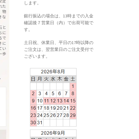
安定
します。
れた
、物
銀行振込の場合は、13時までの入金
きな
確認後７営業日（内）で出荷可能で
石と
す。
ちに
るで
土日祝、休業日、平日の17時以降の
きに
てい
ご注文は、翌営業日のご注文受付で
一歩
ございます。
→