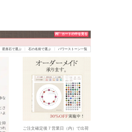
カートの中を見る
星座石で選ぶ
石の名前で選ぶ
パワーストーン一覧
静な
とさ
いよ
を抑
われ
ご注文確定後７営業日（内）で出荷