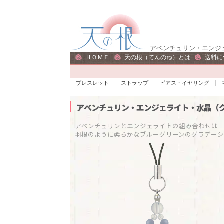
ナ
コ
ビ
ン
ゲ
テ
アベンチュリン・エンジ
ー
ン
ＨＯＭＥ
天の根（てんのね）とは
送料に
シ
ツ
ョ
へ
ブレスレット
ストラップ
ピアス・イヤリング
ン
ス
へ
キ
アベンチュリン・エンジェライト・水晶（
ス
ッ
アベンチュリンとエンジェライトの組み合わせは「能
キ
プ
ッ
プ