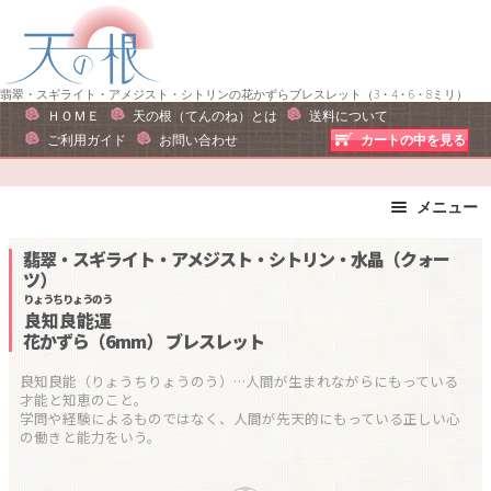
ナ
コ
ビ
ン
ゲ
テ
ー
ン
翡翠・スギライト・アメジスト・シトリンの花かずらブレスレット（3・4・6・8ミリ）
ＨＯＭＥ
天の根（てんのね）とは
送料について
シ
ツ
ご利用ガイド
お問い合わせ
カートの中を見る
ョ
へ
ン
ス
へ
キ
メニュー
ス
ッ
ブレスレット
ストラップ
翡翠・スギライト・アメジスト・シトリン・水晶（クォー
キ
プ
ツ）
ピアス・イヤリング
ネックレス
ッ
りょうちりょうのう
リング
運勢で選ぶ
プ
良知良能運
花かずら（6mm）
ブレスレット
誕生石で選ぶ
色で選ぶ
干支石で選ぶ
星座石で選ぶ
良知良能（りょうちりょうのう）…人間が生まれながらにもっている
才能と知恵のこと。

石の名前で選ぶ
パワーストーン一覧
学問や経験によるものではなく、人間が先天的にもっている正しい心
の働きと能力をいう。