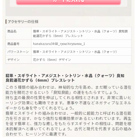
商品名
翡翠・スギライト・アメジスト・シトリン・水晶（クォーツ）良知良
能運花かずら（6mm）ブレスレット
商品番号
hanakazura3468_ryouchiryounou_1
パワーストーン
翡翠・スギライト・アメジスト・シトリン・水晶（クォーツ）
デザイン
花かずら（6mm）
デザイン
翡翠・スギライト・アメジスト・シトリン・水晶（クォーツ）良知
良能運花かずら（6mm）ブレスレット
この５種類の組み合わせは、神秘的な力を高め、まだ眠っている潜在
能力を開花させるという「良知良能」の運をもたらすでしょう。
持ち主の最良の性質を伸ばしてくれる相性とされます。非常に高いヒ
ーリング効果にも期待できます。悪事や不運などネガティブなエネル
ギーからも身を守ってくれるでしょう。
翡翠とスギライトの組み合わせは、一般的に超能力と呼ばれる潜在能
力を引き出す、かなり強烈な相乗効果があるといわれています。再生
を促す翡翠と、強力な癒しをもたらすスギライトの相性は、問題を根
本的解決へと導いてくれるでしょう。古代と現代を代表する石の組み
合わせで、ヒーリングに最適です。