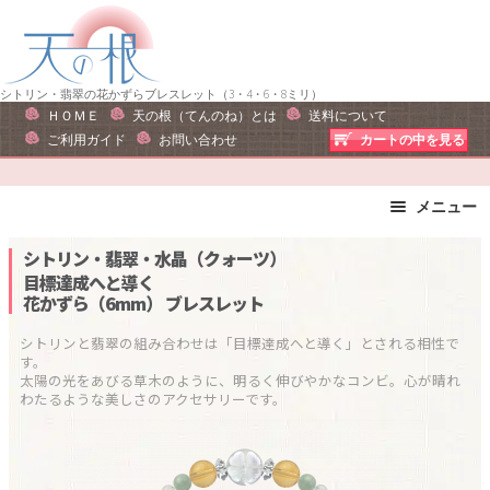
ナ
コ
ビ
ン
ゲ
テ
ー
ン
シトリン・翡翠の花かずらブレスレット（3・4・6・8ミリ）
ＨＯＭＥ
天の根（てんのね）とは
送料について
シ
ツ
ご利用ガイド
お問い合わせ
カートの中を見る
ョ
へ
ン
ス
へ
キ
メニュー
ス
ッ
ブレスレット
ストラップ
シトリン・翡翠・水晶（クォーツ）
キ
プ
ピアス・イヤリング
ネックレス
目標達成へと導く
ッ
花かずら（6mm）
ブレスレット
リング
運勢で選ぶ
プ
誕生石で選ぶ
色で選ぶ
シトリンと翡翠の組み合わせは「目標達成へと導く」とされる相性で
す。

干支石で選ぶ
星座石で選ぶ
太陽の光をあびる草木のように、明るく伸びやかなコンビ。心が晴れ
石の名前で選ぶ
パワーストーン一覧