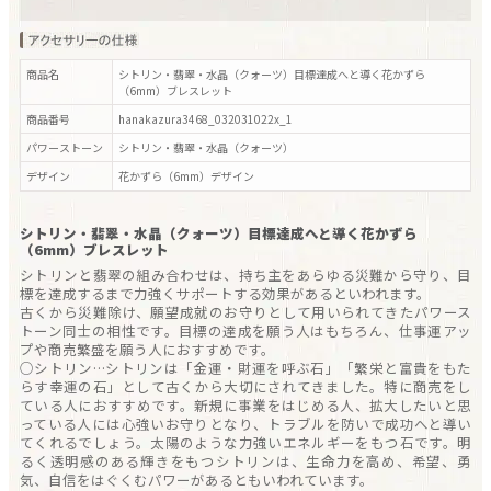
商品名
シトリン・翡翠・水晶（クォーツ）目標達成へと導く花かずら
（6mm）ブレスレット
商品番号
hanakazura3468_032031022x_1
パワーストーン
シトリン・翡翠・水晶（クォーツ）
デザイン
花かずら（6mm）
デザイン
シトリン・翡翠・水晶（クォーツ）目標達成へと導く花かずら
（6mm）ブレスレット
シトリンと翡翠の組み合わせは、持ち主をあらゆる災難から守り、目
標を達成するまで力強くサポートする効果があるといわれます。
古くから災難除け、願望成就のお守りとして用いられてきたパワース
トーン同士の相性です。目標の達成を願う人はもちろん、仕事運アッ
プや商売繁盛を願う人におすすめです。
○シトリン…シトリンは「金運・財運を呼ぶ石」「繁栄と富貴をもた
らす幸運の石」として古くから大切にされてきました。特に商売をし
ている人におすすめです。新規に事業をはじめる人、拡大したいと思
っている人には心強いお守りとなり、トラブルを防いで成功へと導い
てくれるでしょう。太陽のような力強いエネルギーをもつ石です。明
るく透明感のある輝きをもつシトリンは、生命力を高め、希望、勇
気、自信をはぐくむパワーがあるともいわれています。