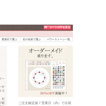
カートの中を見る
星座石で選ぶ
石の名前で選ぶ
パワーストーン一覧
ワー
ーか
ラス
、お
が起
ご注文確定後７営業日（内）で出荷