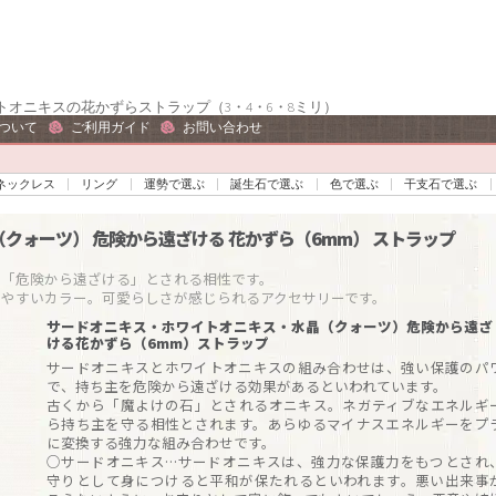
オニキスの花かずらストラップ（3・4・6・8ミリ）
ついて
ご利用ガイド
お問い合わせ
ネックレス
リング
運勢で選ぶ
誕生石で選ぶ
色で選ぶ
干支石で選ぶ
（クォーツ）
危険から遠ざける
花かずら（6mm）
ストラップ
危険から遠ざける」とされる相性です。

サードオニキス・ホワイトオニキス・水晶（クォーツ）危険から遠ざ
ける花かずら（6mm）ストラップ
サードオニキスとホワイトオニキスの組み合わせは、強い保護のパ
で、持ち主を危険から遠ざける効果があるといわれています。
古くから「魔よけの石」とされるオニキス。ネガティブなエネルギ
ら持ち主を守る相性とされます。あらゆるマイナスエネルギーをプ
に変換する強力な組み合わせです。
○サードオニキス…サードオニキスは、強力な保護力をもつとされ
守りとして身につけると平和が保たれるといわれます。悪い出来事