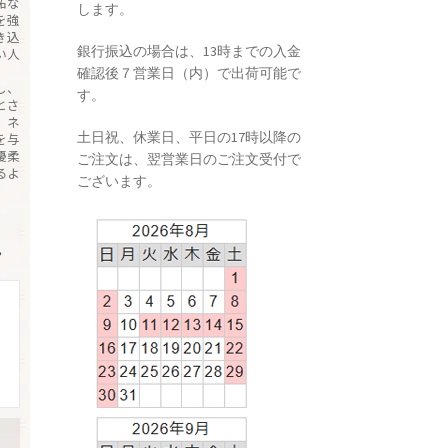
妬な
します。
を強
き込
銀行振込の場合は、13時までの入金
い人
確認後７営業日（内）で出荷可能で
し、
す。
とさ
。ネ
土日祝、休業日、平日の17時以降の
を与
優柔
ご注文は、翌営業日のご注文受付で
るよ
ございます。
→