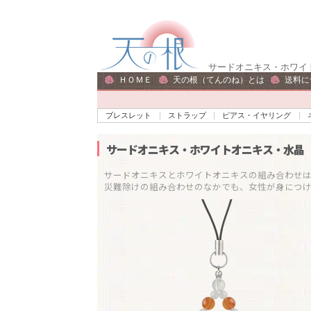
ナ
コ
ビ
ン
ゲ
テ
サードオニキス・ホワイト
ー
ン
ＨＯＭＥ
天の根（てんのね）とは
送料に
シ
ツ
ョ
へ
ブレスレット
ストラップ
ピアス・イヤリング
ン
ス
へ
キ
サードオニキス・ホワイトオニキス・水晶
ス
ッ
サードオニキスとホワイトオニキスの組み合わせは「
キ
プ
ッ
プ