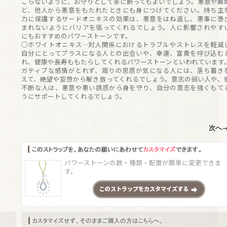
こらないように、お守りとして家に飾ってもよいでしょう。悪意や嫉
ど、他人から悪意をもたれたときにも身につけてください。持ち主
力に保護するサードオニキスの効果は、悪意をはね返し、悪事に巻
まれないようにバリアを張ってくれるでしょう。人に影響されやす
にもおすすめのパワーストーンです。
○ホワイトオニキス…対人関係におけるトラブルやストレスを軽減
自分にとってプラスになる人との出会いや、幸運、富貴を呼び込む
れ、健康や長寿ももたらしてくれるパワーストーンといわれています
ガティブな感情がとれず、周りの思惑が気になる人には、落ち着き
えて、絶望や妄想から解き放ってくれるでしょう。意志の弱い人や、
不断な人は、悪意や悪い誘惑から身を守り、自分の意志を強くもて
うにサポートしてくれるでしょう。
次へ
パワーストーンの数・種類・配置が簡単に変更できま
す。
この
ストラップ
をカスタマイズする