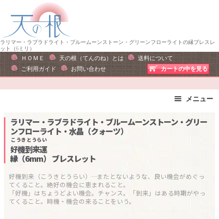
ナ
コ
ビ
ン
ゲ
テ
ー
ン
ラリマー・ラブラドライト・ブルームーンストーン・グリーンフローライトの縁ブレスレ
ット（6ミリ）
シ
ツ
ＨＯＭＥ
天の根（てんのね）とは
送料について
ョ
へ
ご利用ガイド
お問い合わせ
カートの中を見る
ン
ス
へ
キ
メニュー
ス
ッ
キ
プ
ブレスレット
ストラップ
ラリマー・ラブラドライト・ブルームーンストーン・グリー
ッ
ンフローライト・水晶（クォーツ）
ピアス・イヤリング
ネックレス
プ
こうきとうらい
リング
運勢で選ぶ
好機到来運
縁（6mm）
ブレスレット
誕生石で選ぶ
色で選ぶ
干支石で選ぶ
星座石で選ぶ
好機到来（こうきとうらい）…またとないような、良い機会がめぐっ
てくること。絶好の機会に恵まれること。

石の名前で選ぶ
パワーストーン一覧
「好機」はちょうどよい機会。チャンス。「到来」はある時期がやっ
てくること。時機・機会の来ることをいう。