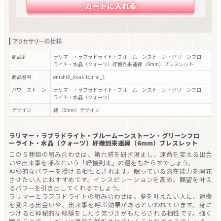
カートに入れる
商品名
ラリマー・ラブラドライト・ブルームーンストーン・グリーンフロー
ライト・水晶（クォーツ）好機到来運縁（6mm）ブレスレット
商品番号
enishi6_koukitourai_1
パワーストーン
ラリマー・ラブラドライト・ブルームーンストーン・グリーンフロー
ライト・水晶（クォーツ）
デザイン
縁（6mm）
デザイン
ラリマー・ラブラドライト・ブルームーンストーン・グリーンフロ
ーライト・水晶（クォーツ）好機到来運縁（6mm）ブレスレット
この５種類の組み合わせは、第六感を研ぎ澄まし、運命を変える出会
いや出来事を呼ぶという「好機到来」の運をもたらすでしょう。
神秘的なパワーを授ける相性とされます。眠っている潜在能力を開花
させたい人におすすめです。インスピレーションを高め、願望を叶え
るパワーを引き出してくれるでしょう。
ラリマーとラブラドライトの組み合わせは、夢を叶えたい人に、運命
を変える出会いや、出来事を呼ぶ効果があるといわれています。身に
つけると神秘的な経験をしたり気づきがもたらされる相性です。強く