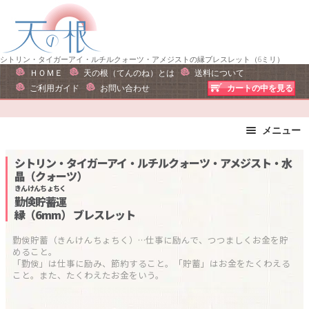
ナ
コ
ビ
ン
ゲ
テ
ー
ン
シトリン・タイガーアイ・ルチルクォーツ・アメジストの縁ブレスレット（6ミリ）
ＨＯＭＥ
天の根（てんのね）とは
送料について
シ
ツ
ご利用ガイド
お問い合わせ
カートの中を見る
ョ
へ
ン
ス
へ
キ
メニュー
ス
ッ
ブレスレット
ストラップ
シトリン・タイガーアイ・ルチルクォーツ・アメジスト・水
キ
プ
晶（クォーツ）
ピアス・イヤリング
ネックレス
ッ
きんけんちょちく
リング
運勢で選ぶ
プ
勤倹貯蓄運
縁（6mm）
ブレスレット
誕生石で選ぶ
色で選ぶ
干支石で選ぶ
星座石で選ぶ
勤倹貯蓄（きんけんちょちく）…仕事に励んで、つつましくお金を貯
めること。

石の名前で選ぶ
パワーストーン一覧
「勤倹」は仕事に励み、節約すること。「貯蓄」はお金をたくわえる
こと。また、たくわえたお金をいう。