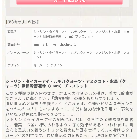
商品名
シトリン・タイガーアイ・ルチルクォーツ・アメジスト・水晶（クォ
ーツ）勤倹貯蓄運縁（6mm）ブレスレット
商品番号
enishi6_kinnkennchochiku_1
パワーストーン
シトリン・タイガーアイ・ルチルクォーツ・アメジスト・水晶（クォ
ーツ）
デザイン
縁（6mm）
デザイン
シトリン・タイガーアイ・ルチルクォーツ・アメジスト・水晶（ク
ォーツ）勤倹貯蓄運縁（6mm）ブレスレット
この５種類の組み合わせは、計画を実行する力を授け、着実に貯金が
できるように導くという「勤倹貯蓄」の運をもたらすでしょう。
強い自立心と意志力を養う相性とされます。金運やビジネスチャンス
をつかみたい人にもおすすめです。非常に強力な浄化作用で、邪気を
追い払う効果にも期待できるでしょう。
シトリンとタイガーアイの組み合わせは、持ち主の金銭感覚を改善
し、着実にお金が貯められるように導く効果があるといわれます。自
立心と意志力を養うシトリンと着実に計画を実行する力を授けるタイ
ガーアイの相性です。強い意志の力をもたらし、理想を現実化させ、